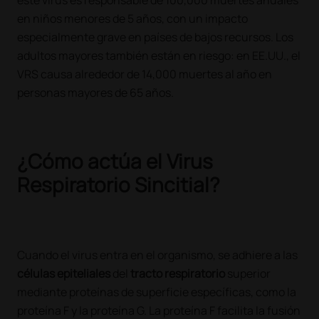
este virus es responsable de 100,000 muertes anuales
en niños menores de 5 años, con un impacto
especialmente grave en países de bajos recursos. Los
adultos mayores también están en riesgo: en EE.UU., el
VRS causa alrededor de 14,000 muertes al año en
personas mayores de 65 años.
¿Cómo actúa el Virus
Respiratorio Sincitial?
Cuando el virus entra en el organismo, se adhiere a las
células epiteliales
del
tracto respiratorio
superior
mediante proteínas de superficie específicas, como la
proteína F y la proteína G. La proteína F facilita la fusión