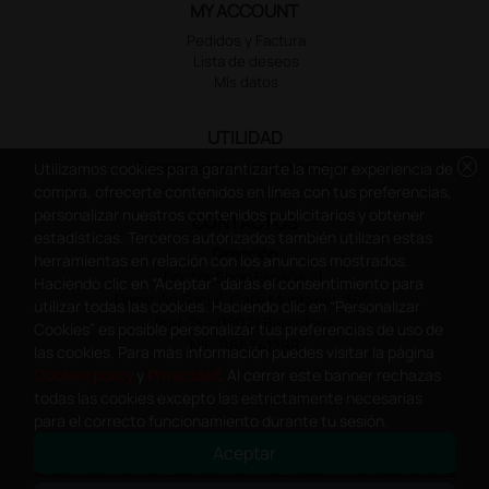
MY ACCOUNT
Pedidos y Factura
Lista de deseos
Mis datos
UTILIDAD
cancel
Pruebas antes, compra despues
Utilizamos cookies para garantizarte la mejor experiencia de
compra, ofrecerte contenidos en línea con tus preferencias,
personalizar nuestros contenidos publicitarios y obtener
CONTACTOS
estadísticas. Terceros autorizados también utilizan estas
Dirección
herramientas en relación con los anuncios mostrados.
Doctor Shop España SL
Haciendo clic en “Aceptar” darás el consentimiento para
Domicilio Social: Calle Muntaner, 305,
utilizar todas las cookies. Haciendo clic en “Personalizar
Pral. 2ª – 08021 Barcelona
Cookies” es posible personalizar tus preferencias de uso de
NIF: B66341298
las cookies. Para más información puedes visitar la página
Cookies policy
y
Privacidad
. Al cerrar este banner rechazas
todas las cookies excepto las estrictamente necesarias
para el correcto funcionamiento durante tu sesión.
Aceptar
DOCTOR SHOP ES UN SITIO WEB PROFESIONAL