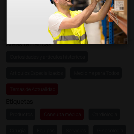
Áreas temáticas
Curiosidades y artículos históricos
Artículos Especializados
Medicina para Todos
Temas de Actualidad
Etiquetas
Productos
Consulta médica
Cardiología
Cirugía
Equipos
Servicios
Ginecología