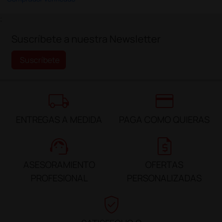
;
Suscríbete a nuestra Newsletter
Suscríbete
local_shipping
credit_card
ENTREGAS A MEDIDA
PAGA COMO QUIERAS
support_agent
request_quote
ASESORAMIENTO
OFERTAS
PROFESIONAL
PERSONALIZADAS
verified_user