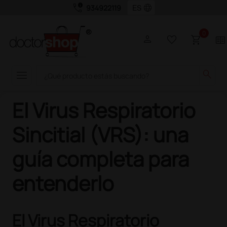
call_quality
language
934922119
0
person
favorite_border
shopping_cart
two_pager
menu
search
El Virus Respiratorio
Sincitial (VRS): una
guía completa para
entenderlo
El Virus Respiratorio