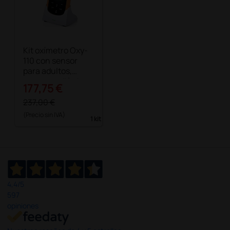
Kit oxímetro Oxy-
110 con sensor
para adultos,
sensor pediátrico
177,75 €
y neonatal
237,00 €
(Precio sin IVA)
1 kit
4,4
/5
597
opiniones