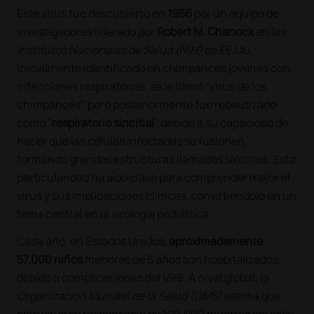
Este virus fue descubierto en
1956
por un equipo de
investigadores liderado por
Robert M. Chanock
en los
Institutos Nacionales de Salud (NIH)
de EE.UU.
Inicialmente identificado en chimpancés jóvenes con
infecciones respiratorias, se le llamó "virus de los
chimpancés", pero posteriormente fue rebautizado
como "
respiratorio sincitial
" debido a su capacidad de
hacer que las células infectadas se fusionen,
formando grandes estructuras llamadas sincitios. Esta
particularidad ha sido clave para comprender mejor el
virus y sus implicaciones clínicas, convirtiéndolo en un
tema central en la virología pediátrica.
Cada año, en Estados Unidos,
aproximadamente
57,000 niños
menores de 5 años son hospitalizados
debido a complicaciones del VRS. A nivel global, la
Organización Mundial de la Salud (OMS)
estima que