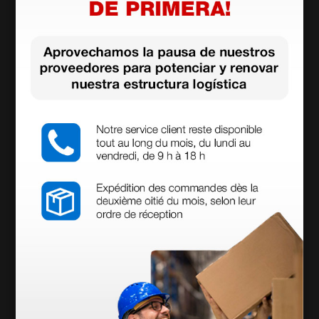
grupos de personas durante la temporada epidémica
puede marcar la diferencia.
En los últimos años, la investigación ha logrado
avances significativos. En 2023, la FDA aprobó la
primera vacuna
contra el VRS para adultos mayores,
un hito que representa un gran avance en la
prevención del virus. Paralelamente, se están llevando
a cabo ensayos clínicos de vacunas destinadas a los
recién nacidos y a mujeres embarazadas, con el
objetivo de proporcionar inmunidad pasiva a los bebés
durante sus primeros meses de vida.
Además de las vacunas, se están desarrollando
nuevas
terapias antivirales
para reducir la gravedad de las
infecciones. Estos avances, combinados con una
educación sanitaria adecuada, pueden reducir
significativamente el impacto global del VRS en los
próximos años.