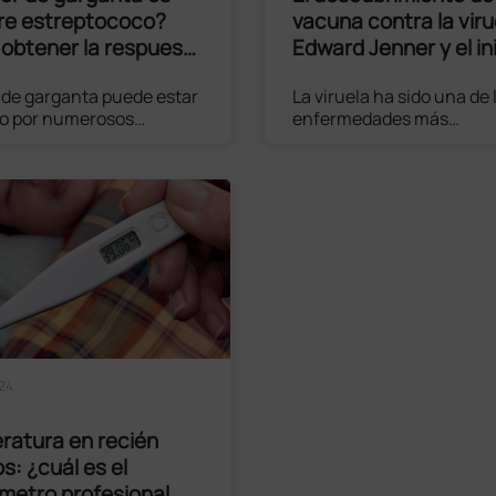
re estreptococo?
vacuna contra la viru
obtener la respuesta
Edward Jenner y el in
cta
la inmunología
r de garganta puede estar
La viruela ha sido una de 
o por numerosos
enfermedades más
s, pero una infección por
devastadoras en la histori
ococo del grupo A puede
humanidad, causando la
ar graves complicaciones
de millones de personas 
e trata de manera
el mundo durante siglos. 
na.
avance decisivo llegó en 
cuando el médico inglés
Jenner realizó un
descubrimiento que
Leer el artículo
revolucionaría el curso de
medicina y la inmunologí
contribuyendo a salvar m
de vidas.
024
ratura en recién
s: ¿cuál es el
metro profesional