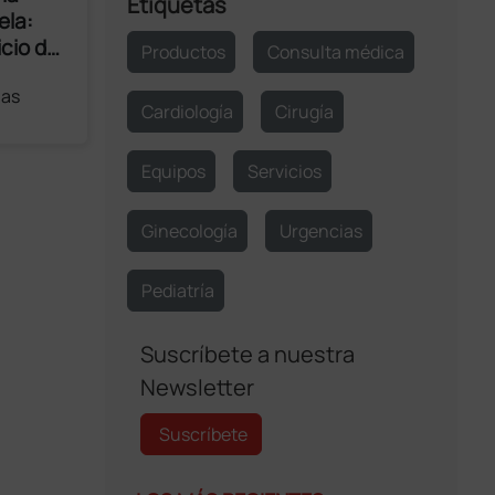
Etiquetas
ela:
icio de
Productos
Consulta médica
las
Cardiología
Cirugía
a de la
 muerte
Equipos
Servicios
en todo
El
1796,
Ginecología
Urgencias
 Edward
Pediatría
 la
a,
Suscríbete a nuestra
illones
Newsletter
Suscríbete