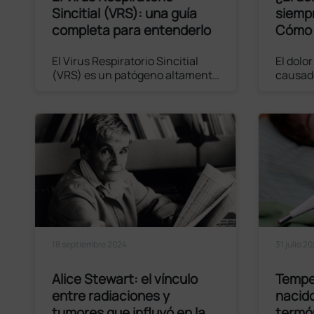
Sincitial (VRS): una guía
siemp
completa para entenderlo
Cómo 
corre
El Virus Respiratorio Sincitial
El dolo
(VRS) es un patógeno altamente
causad
contagioso que causa
factore
infecciones respiratorias,
estrept
afectando principalmente a
conllev
bebés, niños pequeños y
si no s
personas mayores. Considerado
oportu
una de las principales causas de
hospitalización pediátrica, el
VRS representa un desafío
Leer el artículo
importante para la salud pública
a nivel mundial.
18 septiembre 2024
31 julio 2
Alice Stewart: el vínculo
Tempe
entre radiaciones y
nacido
tumores que influyó en la
termó