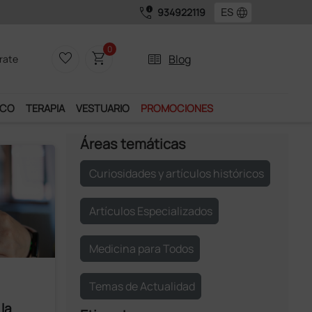
call_quality
language
934922119
disfrutar de muchos servicios exclusivos.
0
favorite_border
shopping_cart
two_pager
Blog
rate
ICO
TERAPIA
VESTUARIO
PROMOCIONES
Áreas temáticas
Curiosidades y artículos históricos
Artículos Especializados
Medicina para Todos
Temas de Actualidad
la