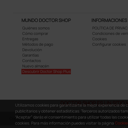
MUNDO DOCTOR SHOP
INFORMACIONES
Quiénes somos
POLÍTICA DE PRIVA
Cómo comprar
Condiciones de ven
Entregas
Cookies
Métodos de pago
Configurar cookies
Devolución
Garantías
Contactos
Nuevo almacén
Descubrir Doctor Shop Plus
DOCTOR SHOP ES UN SITIO 
Utilizamos cookies para garantizarte la mejor experiencia de 
publicitarios y obtener estadísticas. Terceros autorizados ta
“Aceptar” darás el consentimiento para utilizar todas las cooki
Copyright Doctor Shop España 2005-2026 - Todos los derechos r
cookies. Para más información puedes visitar la página
Cookies