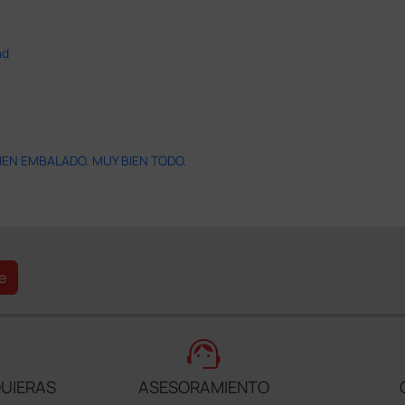
ad
IEN EMBALADO. MUY BIEN TODO.
e
support_agent
UIERAS
ASESORAMIENTO