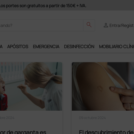
Únete al programa Ds Plus y podrás 
search
person
Entra/Regíst
A
APÓSITOS
EMERGENCIA
DESINFECCIÓN
MOBILIARIO CLÍN
Leer el artículo
Leer el artículo
bre 2024
09 octubre 2024
lor de garganta es
El descubrimiento de 