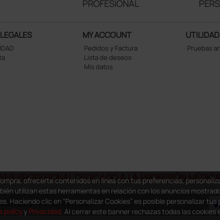
PROFESIONAL
PER
 LEGALES
MY ACCOUNT
UTILIDAD
CIDAD
Pedidos y Factura
Pruebas a
ta
Lista de deseos
Mis datos
WEB PROFESIONAL DEDICADO A LA PROFESIÓN MÉDICA 
compra, ofrecerte contenidos en línea con tus preferencias, personali
mbién utilizan estas herramientas en relación con los anuncios mostrad
es. Haciendo clic en “Personalizar Cookies” es posible personalizar tus 
eservados - NIF.: B66341298
 policy
y
Privacidad
. Al cerrar este banner rechazas todas las cookies