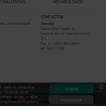
SONALIZADAS
REEMBOLSADO
CONTACTOS
ntes, compra despues
Dirección
Doctor Shop España SL
Domicilio Social: Calle Muntaner,
305,
Pral. 2ª – 08021 Barcelona
NIF: B66341298
Y LA ASISTENCIA SANITARIA
cancel
zar nuestros contenidos
Aceptar
os. Haciendo clic en
preferencias de uso de las
Personalizar
 excepto las estrictamente