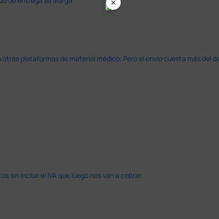
×
azo de entrega se alarga.
en otras plataformas de material médico. Pero el envío cuesta más del 
 sin incluir el IVA que luego nos van a cobrar.