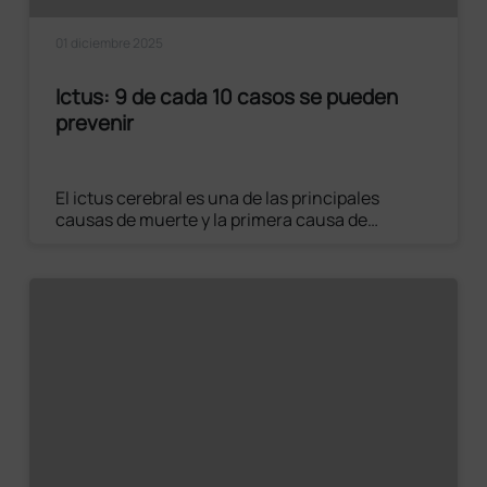
01 diciembre 2025
Ictus: 9 de cada 10 casos se pueden
prevenir
El ictus cerebral es una de las principales
causas de muerte y la primera causa de
discapacidad grave en adultos a nivel mundial.
La prevención sigue siendo la herramienta más
poderosa, ya que permite evitar hasta el 90%
de los casos.
Leer el artículo