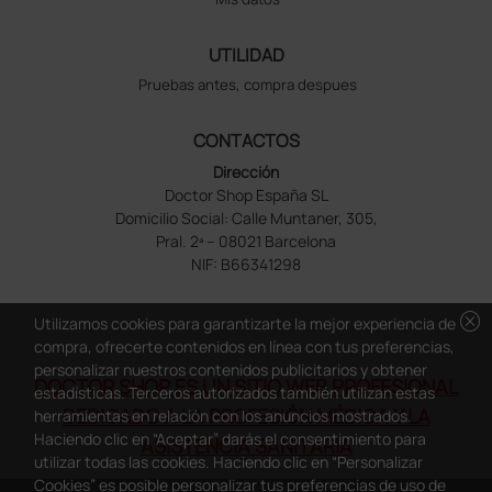
UTILIDAD
Pruebas antes, compra despues
CONTACTOS
Dirección
Doctor Shop España SL
Domicilio Social: Calle Muntaner, 305,
Pral. 2ª – 08021 Barcelona
NIF: B66341298
cancel
Utilizamos cookies para garantizarte la mejor experiencia de
compra, ofrecerte contenidos en línea con tus preferencias,
personalizar nuestros contenidos publicitarios y obtener
DOCTOR SHOP ES UN SITIO WEB PROFESIONAL
estadísticas. Terceros autorizados también utilizan estas
DEDICADO A LA PROFESIÓN MÉDICA Y LA
herramientas en relación con los anuncios mostrados.
Haciendo clic en “Aceptar” darás el consentimiento para
ASISTENCIA SANITARIA
utilizar todas las cookies. Haciendo clic en “Personalizar
Cookies” es posible personalizar tus preferencias de uso de