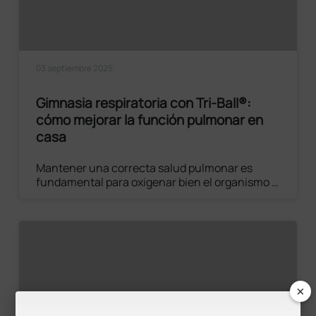
03 septiembre 2025
Gimnasia respiratoria con Tri-Ball®:
cómo mejorar la función pulmonar en
casa
Mantener una correcta salud pulmonar es
fundamental para oxigenar bien el organismo y
mejorar la calidad de vida. Para entrenar los
músculos respiratorios se recomienda llevar
una vida activa, especialmente al aire libre,
pero también existen pequeños ejercicios que
se pueden replicar cómodamente en casa.
×
Leer el artículo