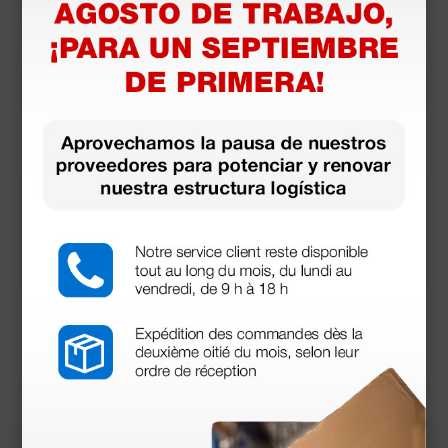
01 septiembre 2025
Ayudas para personas con
discapacidad y asistencia domiciliaria:
mejorar la calidad de vida con las
soluciones adecuadas
En la gestión de la asistencia domiciliaria,
incluso las acciones cotidianas más simples
pueden representar un desafío complejo. Por
suerte, gracias a la evolución de los
dispositivos médicos y de las ayudas técnicas,
hoy es posible acompañar a las personas con
<
1
2
3
>
discapacidad o con dificultades motoras en su
vida diaria, devolviéndoles autonomía,
seguridad y dignidad.
Áreas temáticas