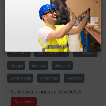
Curiosidades y artículos históricos
Artículos Especializados
Medicina para Todos
Temas de Actualidad
Etiquetas
Productos
Consulta médica
Cardiología
Cirugía
Equipos
Servicios
Ginecología
Urgencias
Pediatría
Suscríbete a nuestra Newsletter
Suscríbete