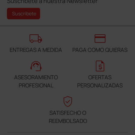
Suscríbete a nuestra Newsletter
Suscríbete
local_shipping
credit_card
ENTREGAS A MEDIDA
PAGA COMO QUIERAS
support_agent
request_quote
ASESORAMIENTO
OFERTAS
PROFESIONAL
PERSONALIZADAS
verified_user
SATISFECHO O
REEMBOLSADO