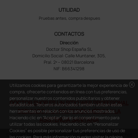
UTILIDAD
Pruebas antes, compra despues
CONTACTOS
Dirección
Doctor Shop España SL
Domicilio Social: Calle Muntaner, 305,
Pral. 2ª – 08021 Barcelona
NIF: B66341298
cancel
Utilizamos cookies para garantizarte la mejor experiencia de
compra, ofrecerte contenidos en línea con tus preferencias,
personalizar nuestros contenidos publicitarios y obtener
DOCTOR SHOP ES UN SITIO WEB PROFESIONAL
estadísticas. Terceros autorizados también utilizan estas
DEDICADO A LA PROFESIÓN MÉDICA Y LA
herramientas en relación con los anuncios mostrados.
Haciendo clic en “Aceptar” darás el consentimiento para
ASISTENCIA SANITARIA
utilizar todas las cookies. Haciendo clic en “Personalizar
Cookies” es posible personalizar tus preferencias de uso de
Copyright Doctor Shop España 2005-2026 - Todos los derechos
las cookies. Para más información puedes visitar la página