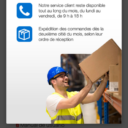
Circunferencia del manguito talla M: 22-32 cm
Circunferencia del manguito talla L-XL: 32-52
cm
Presión en el manguito: 0-310 mmHg
Fuente de alimentación: CA/CC 7,5V/1,5A
Batería recargable NiMh AA 4,8V 2400 mAh
Autonomía de la batería: 1000 mediciones
Medidas: 170 × 135 × 41 mm
Peso: 510g
Conforme ISO EN13485
Dispositivo Médico de Clase IIA
Documentos
descargables
Manual de usuario