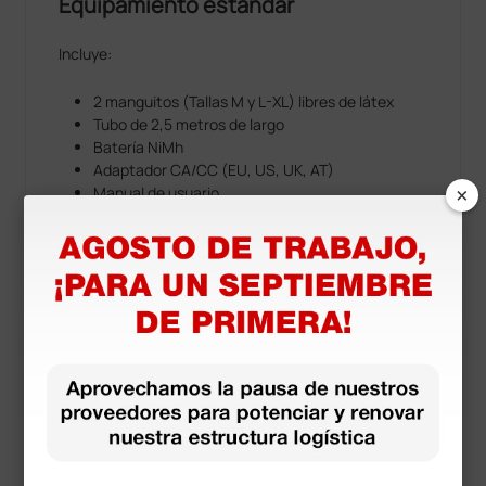
Equipamiento estándar
Incluye:
2 manguitos (Tallas M y L-XL) libres de látex
Tubo de 2,5 metros de largo
Batería NiMh
Adaptador CA/CC (EU, US, UK, AT)
×
Manual de usuario
Información técnica
Modos de medición: oscilométrico,
auscultatorio
Rango de la presión sistólica: 60-255 mmHg
Rango de la presión diastólica: 30-200 mmHg
Rango de la frecuencia cardíaca: 40-200 lpm
Precisión estática: ±3 mmHg
Precisión de la frecuencia: ±5%