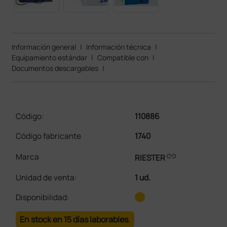
Información general
|
Información técnica
|
Equipamiento estándar
|
Compatible con
|
Documentos descargables
|
Código:
110886
Código fabricante
1740
link
Marca
RIESTER
Unidad de venta
:
1 ud.
Disponibilidad:
En stock en 15 días laborables.