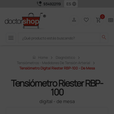
call_quality
language
934922119
0
person
favorite_border
shopping_cart
two_pager
menu
search
home
Home
Diagnóstico
Tensiómetros - Medidores De Tensión Arterial
Tensiómetro Digital Riester RBP-100 - De Mesa
Tensiómetro Riester RBP-
100
digital - de mesa