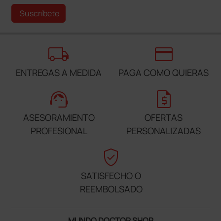
Suscríbete
local_shipping
credit_card
ENTREGAS A MEDIDA
PAGA COMO QUIERAS
support_agent
request_quote
ASESORAMIENTO
OFERTAS
PROFESIONAL
PERSONALIZADAS
verified_user
SATISFECHO O
REEMBOLSADO
MUNDO DOCTOR SHOP