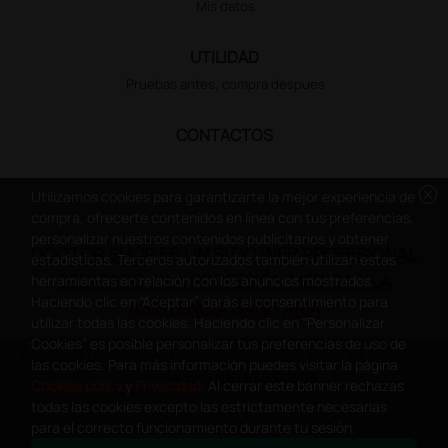
Mis datos
UTILIDAD
Pruebas antes, compra despues
CONTACTOS
cancel
Utilizamos cookies para garantizarte la mejor experiencia de
compra, ofrecerte contenidos en línea con tus preferencias,
personalizar nuestros contenidos publicitarios y obtener
DOCTOR SHOP ES UN SITIO WEB PROFESIONAL
estadísticas. Terceros autorizados también utilizan estas
DEDICADO A LA PROFESIÓN MÉDICA Y LA
herramientas en relación con los anuncios mostrados.
Haciendo clic en “Aceptar” darás el consentimiento para
ASISTENCIA SANITARIA
utilizar todas las cookies. Haciendo clic en “Personalizar
Cookies” es posible personalizar tus preferencias de uso de
Copyright Doctor Shop España 2005-2026 - Todos los derechos
las cookies. Para más información puedes visitar la página
reservados - NIF.: B66341298
Cookies policy
y
Privacidad
. Al cerrar este banner rechazas
todas las cookies excepto las estrictamente necesarias
para el correcto funcionamiento durante tu sesión.