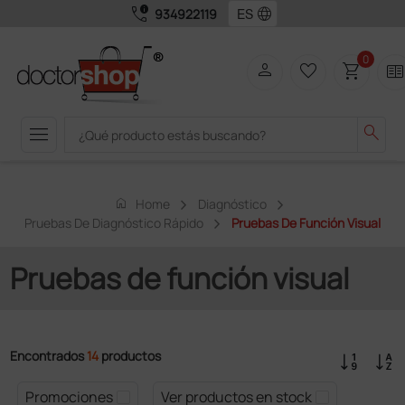
call_quality
language
934922119
0
person
favorite_border
shopping_cart
two_page
menu
search
home
Home
Diagnóstico
Pruebas De Diagnóstico Rápido
Pruebas De Función Visual
Pruebas de función visual
Encontrados
14
productos
Promociones
Ver productos en stock