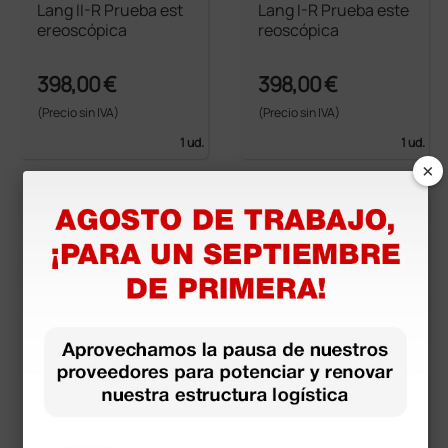
Lang II-R Prueba est
Lang I-R Prueba este
ereoscópica
reoscópica
398,00 €
398,00 €
(Precio sin IVA)
(Precio sin IVA)
1 ud.
1 ud.
×
más opciones
Lápiz optometríco
Tablas de Lea