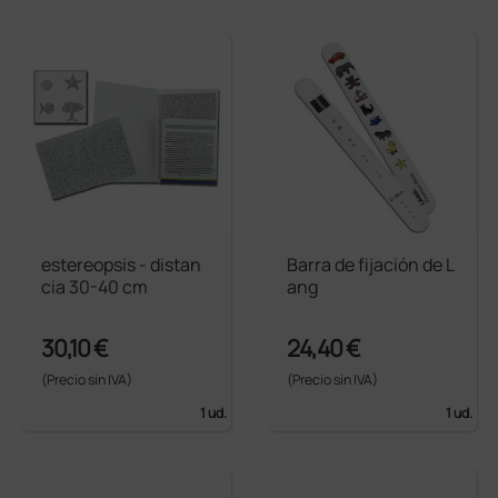
estereopsis - distan
Barra de fijación de L
cia 30-40 cm
ang
30,10 €
24,40 €
(Precio sin IVA)
(Precio sin IVA)
1 ud.
1 ud.