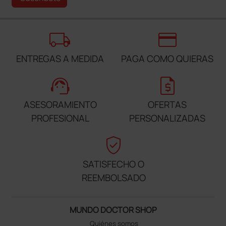
local_shipping
credit_card
ENTREGAS A MEDIDA
PAGA COMO QUIERAS
support_agent
request_quote
ASESORAMIENTO
OFERTAS
PROFESIONAL
PERSONALIZADAS
verified_user
SATISFECHO O
REEMBOLSADO
MUNDO DOCTOR SHOP
Quiénes somos