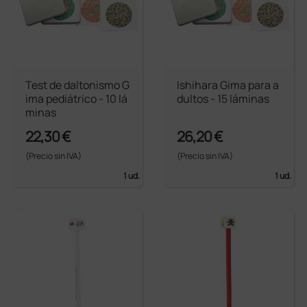
Test de daltonismo G
Ishihara Gima para a
ima pediátrico - 10 lá
dultos - 15 láminas
minas
22,30 €
26,20 €
(Precio sin IVA)
(Precio sin IVA)
1 ud.
1 ud.