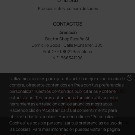
UTILIDAD
Pruebas antes, compra despues
CONTACTOS
Dirección
Doctor Shop España SL
Domicilio Social: Calle Muntaner, 305,
Pral. 2ª – 08021 Barcelona
NIF: B66341298
cancel
Utilizamos cookies para garantizarte la mejor experiencia de
compra, ofrecerte contenidos en línea con tus preferencias,
DOCTOR SHOP ES UN SITIO WEB PROFESIONAL
personalizar nuestros contenidos publicitarios y obtener
estadísticas. Terceros autorizados también utilizan estas
DEDICADO A LA PROFESIÓN MÉDICA Y LA
herramientas en relación con los anuncios mostrados.
ASISTENCIA SANITARIA
Haciendo clic en “Aceptar” darás el consentimiento para
utilizar todas las cookies. Haciendo clic en “Personalizar
Copyright Doctor Shop España 2005-2026 - Todos los derechos
Cookies” es posible personalizar tus preferencias de uso de
reservados - NIF.: B66341298
las cookies. Para más información puedes visitar la página