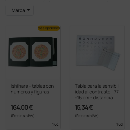
Marca
más opciones
Ishihara - tablas con
Tabla para la sensibil
números y figuras
idad al contraste - 77
×16 cm - distancia 3
metros
164,00 €
15,34 €
(Precio sin IVA)
(Precio sin IVA)
1 ud.
1 ud.