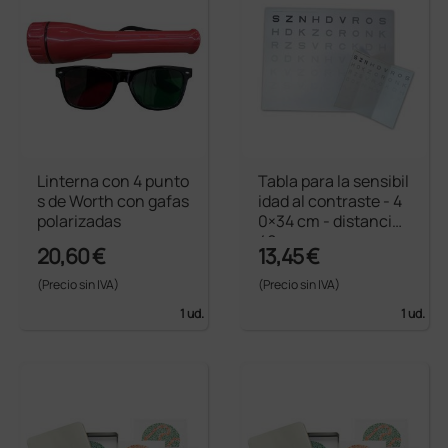
Linterna con 4 punto
Tabla para la sensibil
s de Worth con gafas
idad al contraste - 4
polarizadas
0×34 cm - distancia
40 cm
20,60 €
13,45 €
(Precio sin IVA)
(Precio sin IVA)
1 ud.
1 ud.