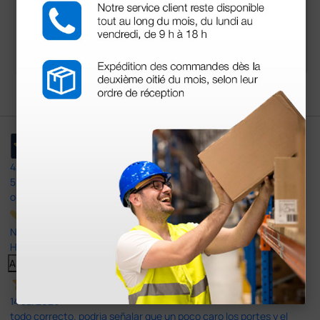
3,86 €
99,00 €
(Precio sin IVA)
(Precio sin IVA)
2 uds.
1 ud.
4,4
/5
597
opiniones
Nuestras reseñas de 4 y 5 estrellas.
Haga clic aquí para leerlos todos >
Anterior
Siguiente
14 Jul 2026
todo correcto. podria señalar que un poco caro los portes y el