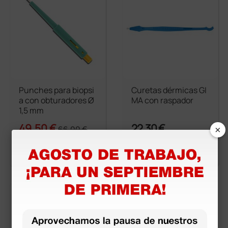
Punches para biopsi
Curetas dérmicas GI
a con obturadores Ø
MA con raspador
1,5 mm
×
49,50 €
22,30 €
66,00 €
(Precio sin IVA)
(Precio sin IVA)
20 uds.
10 uds.
más opciones