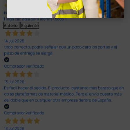
Nuestras reseñas de 4 y 5 estrellas.
Haga clic aquí para leerlos todos >
Anterior
Siguiente
14 Jul 2026
todo correcto. podria señalar que un poco caro los portes y el
plazo de entrega se alarga.
Comprador verificado
13 Jul 2026
Es fácil hacer el pedido. El producto, bastante mas barato que en
otras plataformas de material médico. Pero el envío cuesta más
del doble que en cualquier otra empresa dentro de España.
Comprador verificado
13 Jul 2026