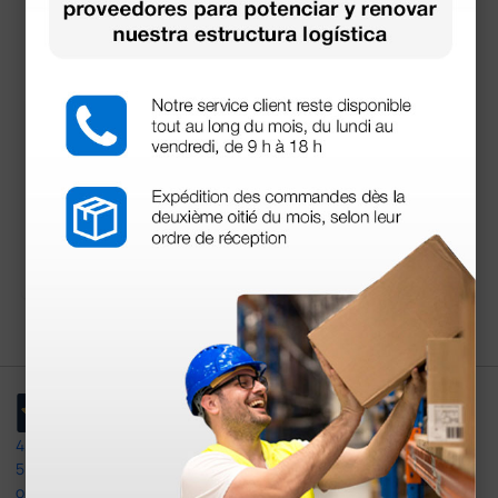
Curetas dérmicas St
iefel sin látex - difere
ntes diámetros
71,00 €
(Precio sin IVA)
10 uds.
4,4
/5
597
opiniones