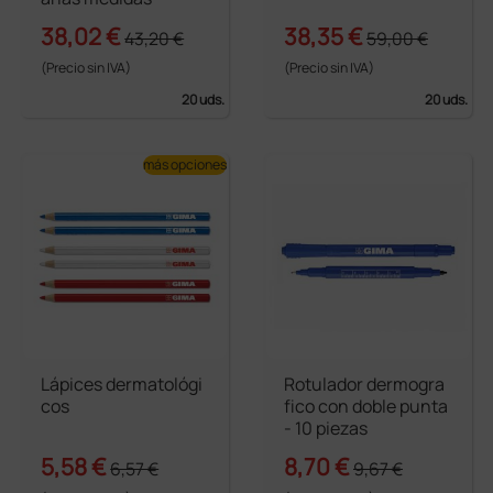
38,02 €
38,35 €
43,20 €
59,00 €
(Precio sin IVA)
(Precio sin IVA)
20 uds.
20 uds.
más opciones
Lápices dermatológi
Rotulador dermogra
cos
fico con doble punta
- 10 piezas
5,58 €
8,70 €
6,57 €
9,67 €