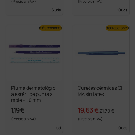
(Precio sin IVA)
(Precio sin IVA)
6 uds.
10 uds.
más opciones
más opciones
Pluma dermatológic
Curetas dérmicas GI
a estéril de punta si
MA sin látex
mple - 1,0 mm
1,19 €
19,53 €
21,70 €
(Precio sin IVA)
(Precio sin IVA)
1 ud.
10 uds.