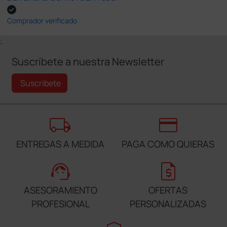
Comprador verificado
;
Suscríbete a nuestra Newsletter
Suscríbete
local_shipping
credit_card
ENTREGAS A MEDIDA
PAGA COMO QUIERAS
support_agent
request_quote
ASESORAMIENTO
OFERTAS
PROFESIONAL
PERSONALIZADAS