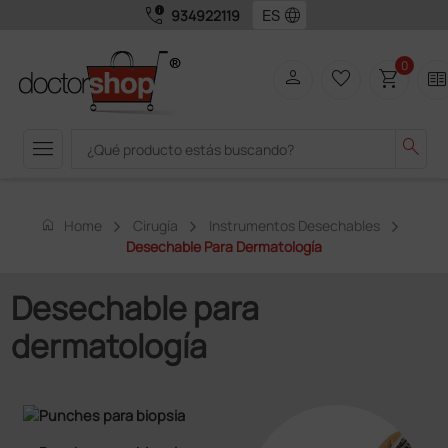
call_quality
language
934922119
0
person
favorite_border
shopping_cart
two_page
menu
search
home
Home
Cirugía
Instrumentos Desechables
Desechable Para Dermatología
Desechable para
dermatología