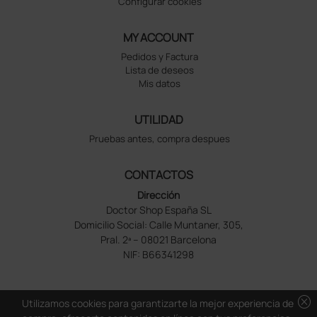
Configurar cookies
MY ACCOUNT
Pedidos y Factura
Lista de deseos
Mis datos
UTILIDAD
Pruebas antes, compra despues
CONTACTOS
Dirección
Doctor Shop España SL
Domicilio Social: Calle Muntaner, 305,
Pral. 2ª – 08021 Barcelona
NIF: B66341298
cancel
Utilizamos cookies para garantizarte la mejor experiencia de