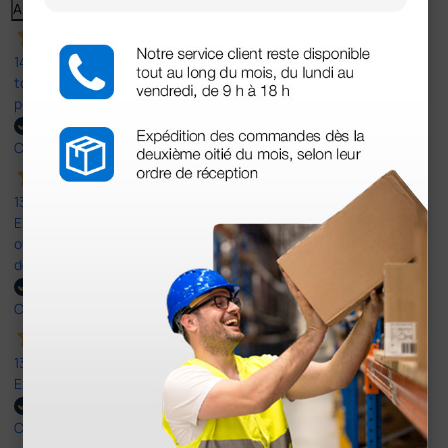
Anterior
Siguiente
14 Jul 2026
todo correcto. podria señalar que un poco caro los portes y el
plazo de entrega se alarga.
Comprador verificado
13 Jul 2026
Es fácil hacer el pedido. El producto, bastante mas barato que en
otras plataformas de material médico. Pero el envío cuesta más
del doble que en cualquier otra empresa dentro de España.
Comprador verificado
13 Jul 2026
Excelente
Comprador verificado