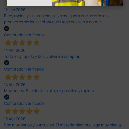
12 Jun 2026
Bien, rápida y sin problemas. No me gusta que se oferten
productos sin incluir el IVA que luego nos van a cobrar.
Comprador verificado
14 Abr 2026
Todo muy rápido y fácil,volveré a comprar.
Comprador verificado
14 Abr 2026
Muy buena. Excelente trato, disposición y rapidez
Comprador verificado
13 Abr 2026
Son muy serios y puntuales. El material siempre llega muy bien¡¡¡