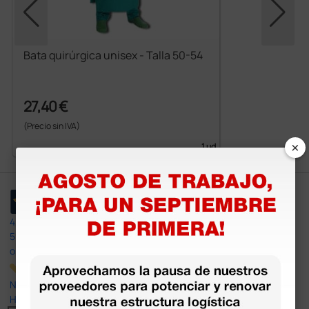
Bata quirúrgica unisex - Talla 50-54
27,40 €
(Precio sin IVA)
×
1 ud.
4,4
/5
597
opiniones
Nuestras reseñas de 4 y 5 estrellas.
Haga clic aquí para leerlos todos >