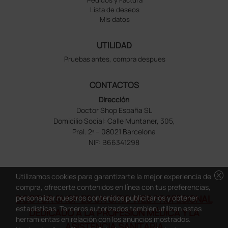
Lista de deseos
Mis datos
UTILIDAD
Pruebas antes, compra despues
CONTACTOS
Dirección
Doctor Shop España SL
Domicilio Social: Calle Muntaner, 305,
Pral. 2ª – 08021 Barcelona
NIF: B66341298
cancel
Utilizamos cookies para garantizarte la mejor experiencia de
compra, ofrecerte contenidos en línea con tus preferencias,
DOCTOR SHOP ES UN SITIO WEB PROFESIONAL
personalizar nuestros contenidos publicitarios y obtener
estadísticas. Terceros autorizados también utilizan estas
DEDICADO A LA PROFESIÓN MÉDICA Y LA
herramientas en relación con los anuncios mostrados.
ASISTENCIA SANITARIA