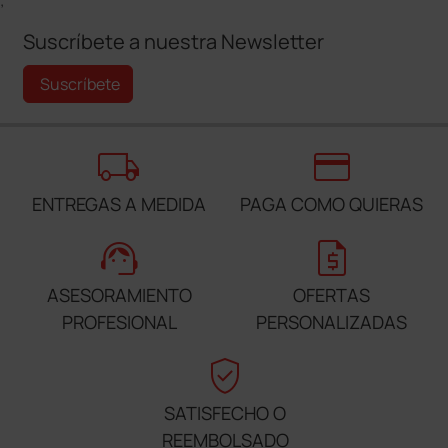
;
Suscríbete a nuestra Newsletter
Suscríbete
local_shipping
credit_card
ENTREGAS A MEDIDA
PAGA COMO QUIERAS
support_agent
request_quote
ASESORAMIENTO
OFERTAS
PROFESIONAL
PERSONALIZADAS
verified_user
SATISFECHO O
REEMBOLSADO