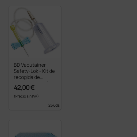
BD Vacutainer
Safety-Lok - Kit de
recogida de
sangre por vacío
42,00 €
con tubo 23G
0,75×19 mm - azul
(Precio sin IVA)
25 uds.