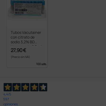
Tubos Vacutainer
con citrato de
sodio 3,2% BD
Hemogard - 2,7 ml
27,90 €
(Precio sin IVA)
100 uds.
4,4
/5
597
opiniones