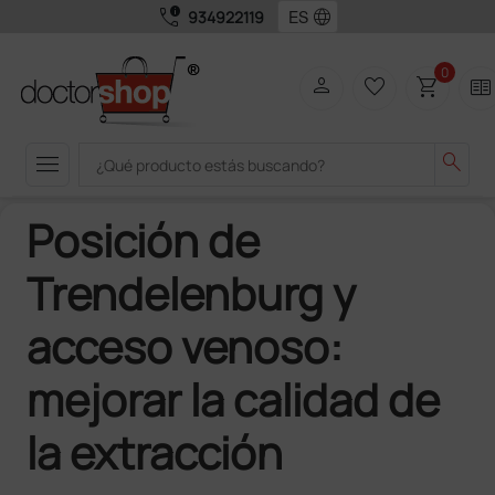
call_quality
language
934922119
0
person
favorite_border
shopping_cart
two_pager
menu
search
Posición de
Trendelenburg y
acceso venoso:
mejorar la calidad de
la extracción