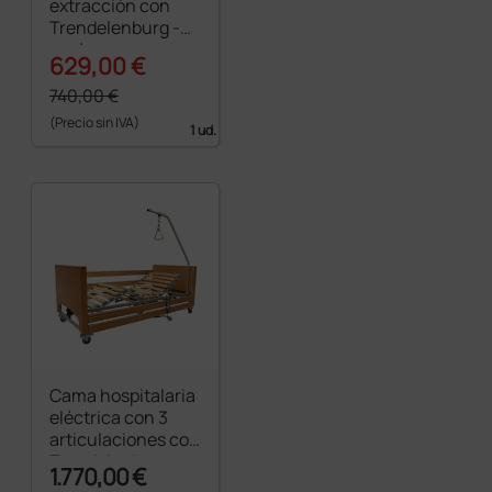
extracción con
Trendelenburg -
azul
629,00 €
740,00 €
(Precio sin IVA)
1 ud.
Cama hospitalaria
eléctrica con 3
articulaciones con
Trendelenburg -
1.770,00 €
con ruedas