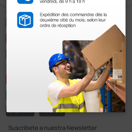
Áreas temáticas
Curiosidades y artículos históricos
Artículos Especializados
Medicina para Todos
Temas de Actualidad
Etiquetas
Productos
Consulta médica
Cardiología
Cirugía
Equipos
Servicios
Ginecología
Urgencias
Pediatría
Suscríbete a nuestra Newsletter