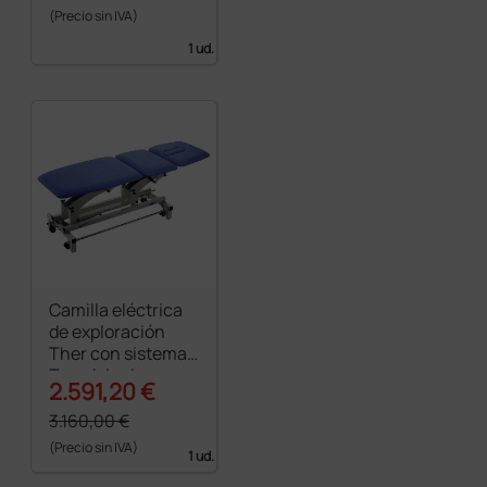
(Precio sin IVA)
1 ud.
Camilla eléctrica
de exploración
Ther con sistema
Trendelenburg -
2.591,20 €
azul
3.160,00 €
(Precio sin IVA)
1 ud.