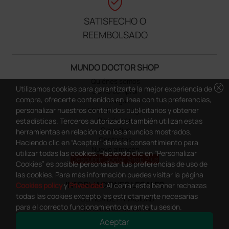
verified_user
SATISFECHO O
REEMBOLSADO
MUNDO DOCTOR SHOP
Quiénes somos
cancel
Utilizamos cookies para garantizarte la mejor experiencia de
Cómo comprar
compra, ofrecerte contenidos en línea con tus preferencias,
Entregas
personalizar nuestros contenidos publicitarios y obtener
Métodos de pago
Devolución
estadísticas. Terceros autorizados también utilizan estas
Garantías
herramientas en relación con los anuncios mostrados.
Contactos
Haciendo clic en “Aceptar” darás el consentimiento para
Nuevo almacén
utilizar todas las cookies. Haciendo clic en “Personalizar
Descubrir Doctor Shop Plus
Cookies” es posible personalizar tus preferencias de uso de
las cookies. Para más información puedes visitar la página
INFORMACIONES LEGALES
Cookies policy
y
Privacidad
. Al cerrar este banner rechazas
todas las cookies excepto las estrictamente necesarias
POLÍTICA DE PRIVACIDAD
para el correcto funcionamiento durante tu sesión.
Condiciones de venta
Cookies
Aceptar
Configurar cookies