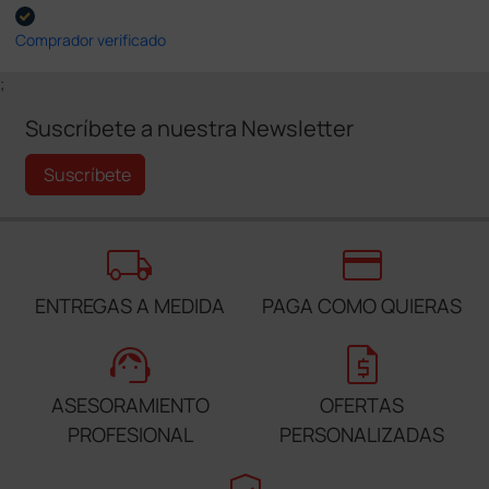
Comprador verificado
;
Suscríbete a nuestra Newsletter
Suscríbete
local_shipping
credit_card
ENTREGAS A MEDIDA
PAGA COMO QUIERAS
support_agent
request_quote
ASESORAMIENTO
OFERTAS
PROFESIONAL
PERSONALIZADAS