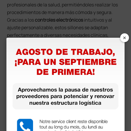
profesionales de la salud, permitiéndoles realizar los
procedimientos de manera más cómoda y segura.
Gracias a los
controles electrónicos
intuitivos y al
ajuste personalizable, estos sillones se adaptan
perfectamente a diversas necesidades clínicas,
×
optimizando la gestión del paciente.
En un entorno donde el
tiempo y la eficiencia
son
fundamentales, el uso de los sillones Trendelenburg
no solo acelera los procedimientos, sino que también
mejora la ergonomía del personal médico, reduciendo
la fatiga física.
El aspecto higiénico
es otro factor
relevante: los materiales fáciles de limpiar y la
resistencia a sustancias químicas o líquidos hacen
que estos sillones sean ideales para mantener altos
estándares de limpieza y seguridad.