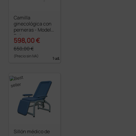
Camilla
ginecológica con
perneras - Modelo
Deluxe con
598,00 €
posición de
Trendelenburg
650,00 €
(Precio sin IVA)
1 ud.
Sillón médico de