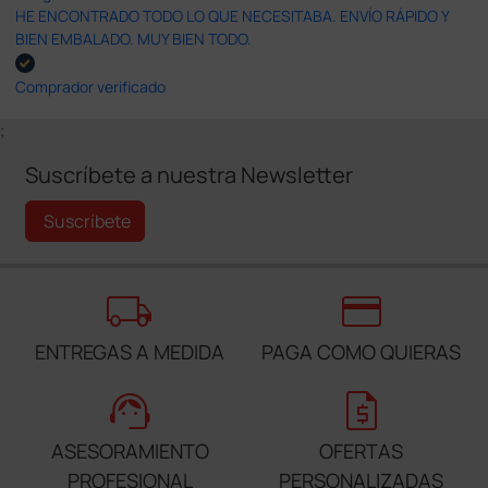
HE ENCONTRADO TODO LO QUE NECESITABA. ENVÍO RÁPIDO Y
BIEN EMBALADO. MUY BIEN TODO.
Comprador verificado
;
Suscríbete a nuestra Newsletter
Suscríbete
local_shipping
credit_card
ENTREGAS A MEDIDA
PAGA COMO QUIERAS
support_agent
request_quote
ASESORAMIENTO
OFERTAS
PROFESIONAL
PERSONALIZADAS