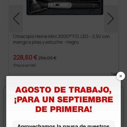
Otoscopio Heine Mini 3000® F.O. LED - 2,5V con
mango a pilas y estuche - negro
228,60 €
254,00 €
(Precio sin IVA)
×
1 ud.