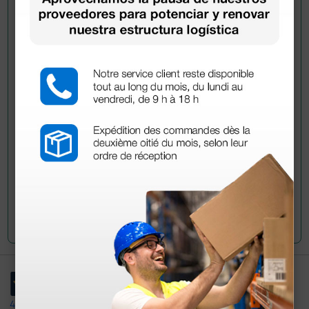
Pregúntale a un colega
¿Todavía tienes alguna duda? ¿Necesitas más
información?
Envía ahora mismo tu pregunta a los colegas que ya
han adquirido este producto.
Envía tu pregunta
4,4
/5