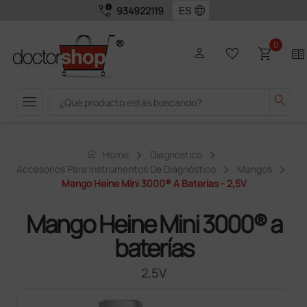
call_quality
language
934922119
0
person
favorite_border
shopping_cart
two_pager
menu
search
home
Home
Diagnóstico
Accesorios Para Instrumentos De Diagnóstico
Mangos
Mango Heine Mini 3000® A Baterías - 2,5V
Mango Heine Mini 3000® a
baterías
2,5V