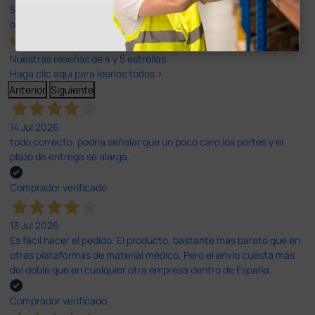
597
opiniones
Nuestras reseñas de 4 y 5 estrellas.
Haga clic aquí para leerlos todos >
Anterior
Siguiente
14 Jul 2026
todo correcto. podria señalar que un poco caro los portes y el
plazo de entrega se alarga.
Comprador verificado
13 Jul 2026
Es fácil hacer el pedido. El producto, bastante mas barato que en
otras plataformas de material médico. Pero el envío cuesta más
del doble que en cualquier otra empresa dentro de España.
Comprador verificado