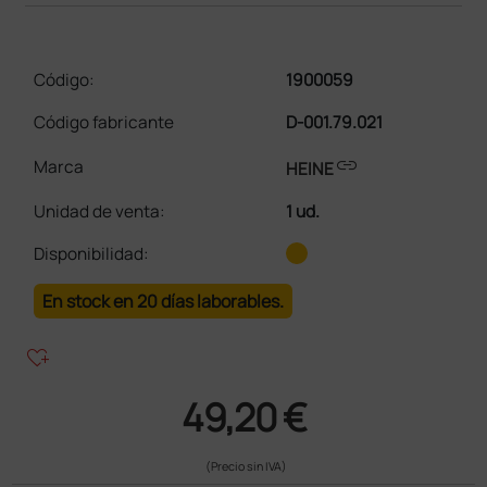
Código:
1900059
Código fabricante
D-001.79.021
link
Marca
HEINE
Unidad de venta
:
1 ud.
Disponibilidad:
En stock en 20 días laborables.
heart_plus
49,20 €
(Precio sin IVA)