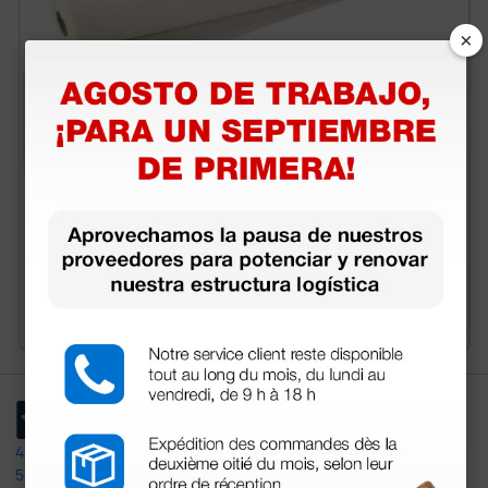
×
Rollo de papel para camillas - polietileno gofrado -
60 cm × 50 m
30,73 €
39,40 €
(Precio sin IVA)
6 rollos
4,4
/5
597