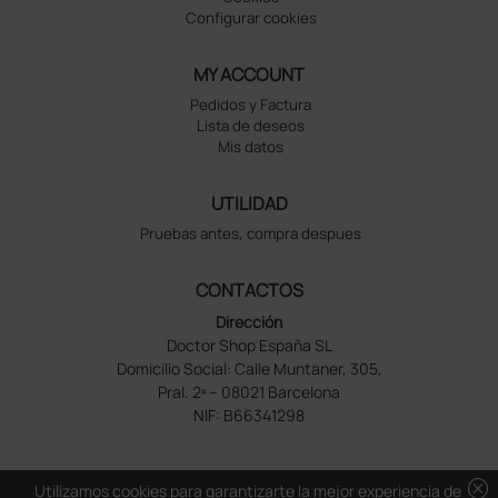
Configurar cookies
MY ACCOUNT
Pedidos y Factura
Lista de deseos
Mis datos
UTILIDAD
Pruebas antes, compra despues
CONTACTOS
Dirección
Doctor Shop España SL
Domicilio Social: Calle Muntaner, 305,
Pral. 2ª – 08021 Barcelona
NIF: B66341298
cancel
Utilizamos cookies para garantizarte la mejor experiencia de