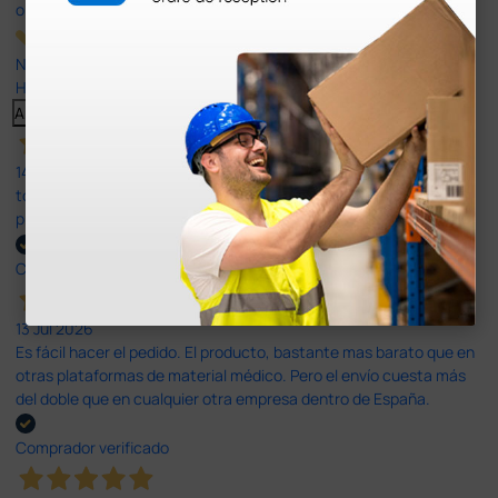
opiniones
Nuestras reseñas de 4 y 5 estrellas.
Haga clic aquí para leerlos todos >
Anterior
Siguiente
14 Jul 2026
todo correcto. podria señalar que un poco caro los portes y el
plazo de entrega se alarga.
Comprador verificado
13 Jul 2026
Es fácil hacer el pedido. El producto, bastante mas barato que en
otras plataformas de material médico. Pero el envío cuesta más
del doble que en cualquier otra empresa dentro de España.
Comprador verificado