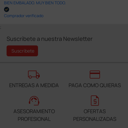
BIEN EMBALADO. MUY BIEN TODO.
Comprador verificado
;
Suscríbete a nuestra Newsletter
Suscríbete
local_shipping
credit_card
ENTREGAS A MEDIDA
PAGA COMO QUIERAS
support_agent
request_quote
ASESORAMIENTO
OFERTAS
PROFESIONAL
PERSONALIZADAS