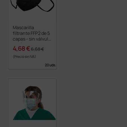
Mascarilla
filtrante FFP2 de 5
capas - sin válvula
- color negro
4,68 €
6,68 €
(Precio sin IVA)
20 uds.