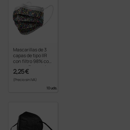
Mascarillas de 3
capas de tipo IIR
con filtro 98% con
gomas flowpack -
2,25 €
fantasía paz
(Precio sin IVA)
10 uds.