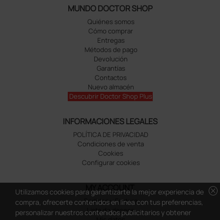
MUNDO DOCTOR SHOP
Quiénes somos
Cómo comprar
Entregas
Métodos de pago
Devolución
Garantías
Contactos
Nuevo almacén
Descubrir Doctor Shop Plus
INFORMACIONES LEGALES
POLÍTICA DE PRIVACIDAD
Condiciones de venta
Cookies
Configurar cookies
MY ACCOUNT
cancel
Utilizamos cookies para garantizarte la mejor experiencia de
Pedidos y Factura
compra, ofrecerte contenidos en línea con tus preferencias,
Lista de deseos
personalizar nuestros contenidos publicitarios y obtener
Mis datos