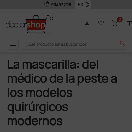
call_quality
language
934922119
0
person
favorite_border
shopping_cart
two_pag
menu
search
La mascarilla: del
médico de la peste a
los modelos
quirúrgicos
modernos