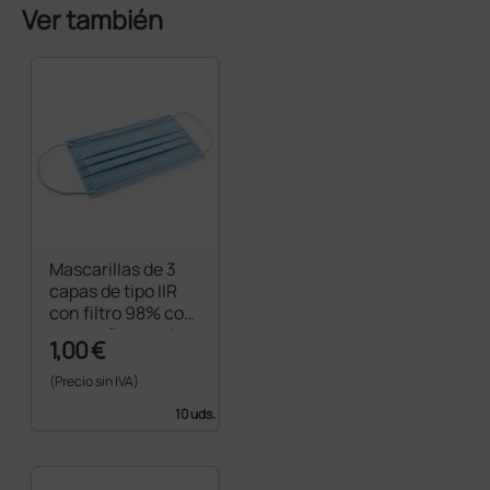
Ver también
Mascarillas de 3
capas de tipo IIR
con filtro 98% con
gomas flowpack -
1,00 €
azul
(Precio sin IVA)
10 uds.