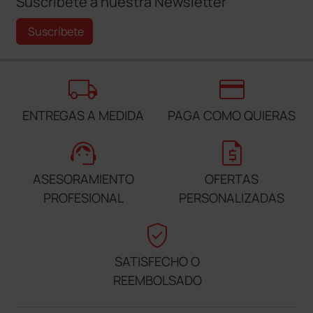
Suscríbete a nuestra Newsletter
Suscríbete
local_shipping
credit_card
ENTREGAS A MEDIDA
PAGA COMO QUIERAS
support_agent
request_quote
ASESORAMIENTO
OFERTAS
PROFESIONAL
PERSONALIZADAS
verified_user
SATISFECHO O
REEMBOLSADO