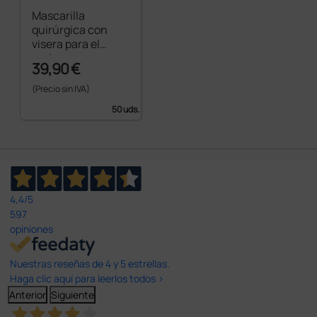
Mascarilla
quirúrgica con
visera para el
rostro - con
39,90 €
elásticos
(Precio sin IVA)
50 uds.
4,4
/5
597
opiniones
Nuestras reseñas de 4 y 5 estrellas.
Haga clic aquí para leerlos todos >
Anterior
Siguiente