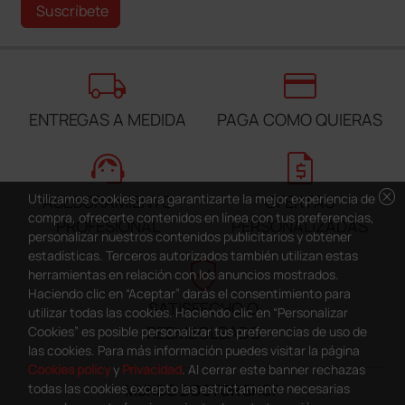
Suscríbete
local_shipping
credit_card
ENTREGAS A MEDIDA
PAGA COMO QUIERAS
support_agent
request_quote
cancel
Utilizamos cookies para garantizarte la mejor experiencia de
ASESORAMIENTO
OFERTAS
compra, ofrecerte contenidos en línea con tus preferencias,
PROFESIONAL
PERSONALIZADAS
personalizar nuestros contenidos publicitarios y obtener
estadísticas. Terceros autorizados también utilizan estas
verified_user
herramientas en relación con los anuncios mostrados.
Haciendo clic en “Aceptar” darás el consentimiento para
SATISFECHO O
utilizar todas las cookies. Haciendo clic en “Personalizar
REEMBOLSADO
Cookies” es posible personalizar tus preferencias de uso de
las cookies. Para más información puedes visitar la página
Cookies policy
y
Privacidad
. Al cerrar este banner rechazas
todas las cookies excepto las estrictamente necesarias
MUNDO DOCTOR SHOP