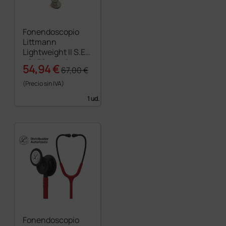
Fonendoscopio
Littmann
Lightweight II S.E.
- 2452 - azul
54,94 €
67,00 €
caribe
(Precio sin IVA)
1 ud.
Fonendoscopio