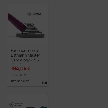
Fonendoscopio
Littmann Master
Cardiology - 2167 -
ciruela
194,04 €
294,00 €
(Precio sin IVA)
1 ud.