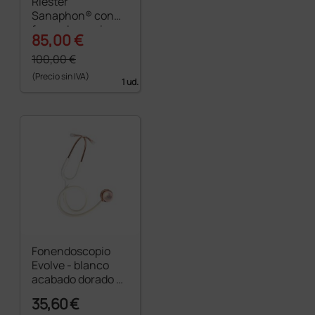
Riester
Sanaphon® con
fonendoscopio
85,00 €
100,00 €
(Precio sin IVA)
1 ud.
Fonendoscopio
Evolve - blanco
acabado dorado y
rosa
35,60 €