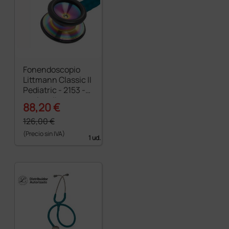
Fonendoscopio
Littmann Classic II
Pediatric - 2153 -
azul caribe -
88,20 €
rainbow finish
126,00 €
(Precio sin IVA)
1 ud.