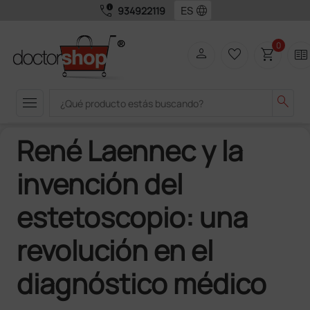
call_quality
language
934922119
0
person
favorite_border
shopping_cart
two_pager
menu
search
René Laennec y la
invención del
estetoscopio: una
revolución en el
diagnóstico médico