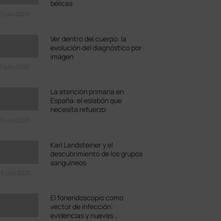
bélicas
7 julio 2026
Ver dentro del cuerpo: la
evolución del diagnóstico por
imagen
7 julio 2026
La atención primaria en
España: el eslabón que
necesita refuerzo
3 julio 2026
Karl Landsteiner y el
descubrimiento de los grupos
sanguíneos
3 julio 2026
El fonendoscopio como
vector de infección:
evidencias y nuevas