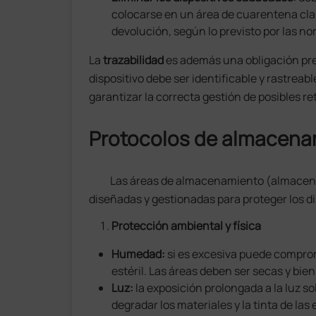
colocarse en un área de cuarentena cla
devolución, según lo previsto por las n
La
trazabilidad
es además una obligación pre
dispositivo debe ser identificable y rastreab
garantizar la correcta gestión de posibles r
Protocolos de almacena
Las áreas de almacenamiento (almacenes
diseñadas y gestionadas para proteger los d
Protección ambiental y física
Humedad:
si es excesiva puede comprom
estéril. Las áreas deben ser secas y bien
Luz:
la exposición prolongada a la luz s
degradar los materiales y la tinta de las 