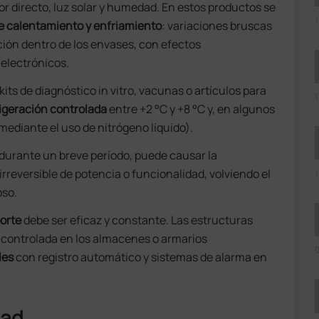
lor directo, luz solar y humedad. En estos productos se
1
de calentamiento y enfriamiento
: variaciones bruscas
ón dentro de los envases, con efectos
 electrónicos.
its de diagnóstico in vitro, vacunas o artículos para
1
rigeración controlada
entre +2 °C y +8 °C y, en algunos
mediante el uso de nitrógeno líquido).
 durante un breve período, puede causar la
irreversible de potencia o funcionalidad, volviendo el
1
oso.
orte
debe ser eficaz y constante. Las estructuras
controlada en los almacenes o armarios
0
les
con registro automático y sistemas de alarma en
dad