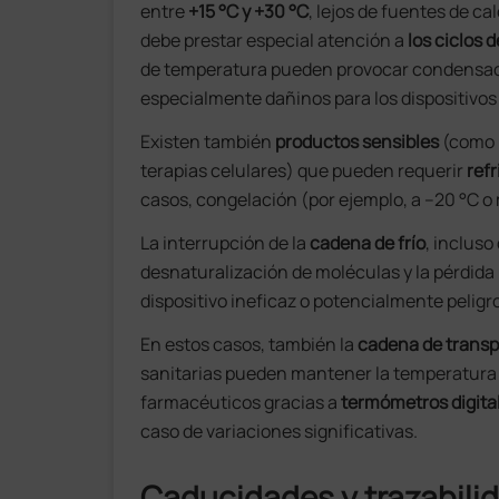
entre
+15 °C y +30 °C
, lejos de fuentes de ca
debe prestar especial atención a
los ciclos 
de temperatura pueden provocar condensaci
especialmente dañinos para los dispositivos
Existen también
productos sensibles
(como k
terapias celulares) que pueden requerir
ref
casos, congelación (por ejemplo, a –20 °C o 
La interrupción de la
cadena de frío
, incluso
desnaturalización de moléculas y la pérdida 
dispositivo ineficaz o potencialmente peligr
En estos casos, también la
cadena de transp
sanitarias pueden mantener la temperatura 
farmacéuticos gracias a
termómetros digita
caso de variaciones significativas.
Caducidades y trazabili