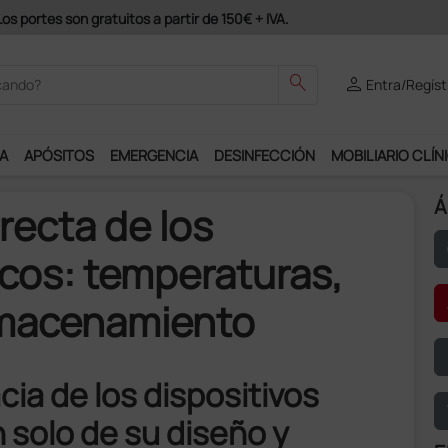
 podrás disfrutar de muchos servicios exclusivos.
search
person
Entra/Regíst
A
APÓSITOS
EMERGENCIA
DESINFECCIÓN
MOBILIARIO CLÍN
Á
recta de los
icos: temperaturas,
lmacenamiento
cia de los dispositivos
solo de su diseño y