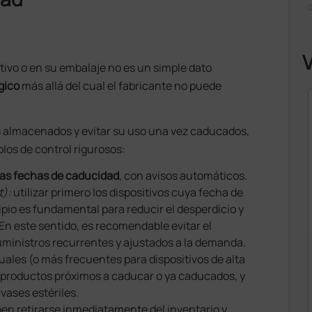
0
itivo o en su embalaje no es un simple dato
ógico
más allá del cual el fabricante no puede
 almacenados y evitar su uso una vez caducados,
olos de control rigurosos:
las fechas de caducidad
, con avisos automáticos.
t):
utilizar primero los dispositivos cuya fecha de
pio es fundamental para reducir el desperdicio y
En este sentido, es recomendable evitar el
ministros recurrentes y ajustados a la demanda.
uales (o más frecuentes para dispositivos de alta
os productos próximos a caducar o ya caducados, y
vases estériles.
en retirarse inmediatamente del inventario y