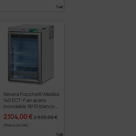
1 ud.
Nevera Fiocchetti Medika
140 ECT-F en acero
inoxidable 18/10 blanco -
temperaturas +2°C e
2.104,00 €
2.630,00 €
+15°C
(Precio sin IVA)
1 ud.