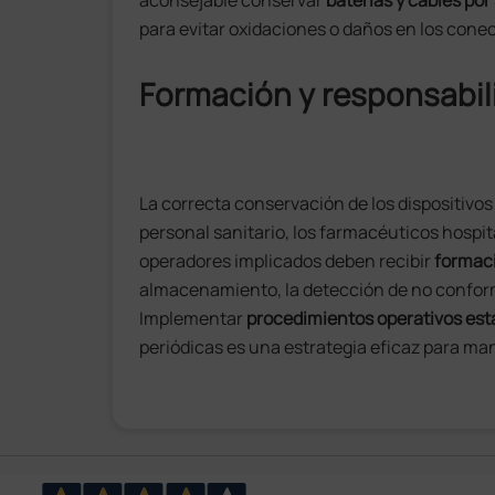
aconsejable conservar
baterías y cables po
para evitar oxidaciones o daños en los cone
Formación y responsabil
La correcta conservación de los dispositivo
personal sanitario, los farmacéuticos hospita
operadores implicados deben recibir
formaci
almacenamiento, la detección de no conform
Implementar
procedimientos operativos es
periódicas es una estrategia eficaz para man