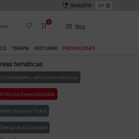
call_quality
language
934922119
0
favorite_border
shopping_cart
two_pager
Blog
rate
ICO
TERAPIA
VESTUARIO
PROMOCIONES
reas temáticas
Curiosidades y artículos históricos
Artículos Especializados
Medicina para Todos
Temas de Actualidad