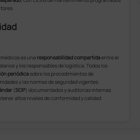
r separado
, con ciclos de mantenimiento programados
ctores.
idad
s médicos es una
responsabilidad compartida
entre el
larios y los responsables de logística. Todos los
ón periódica
sobre los procedimientos de
idades y las normas de seguridad vigentes.
tándar
(
SOP
) documentados y auditorías internas
tener altos niveles de conformidad y calidad.