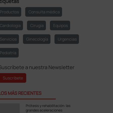
tiquetas
Productos
Consulta médica
Cardiología
Cirugía
Equipos
Servicios
Ginecología
Urgencias
Pediatría
Suscríbete a nuestra Newsletter
Suscríbete
LOS MÁS RECIENTES
Prótesis y rehabilitación: las
grandes aceleraciones