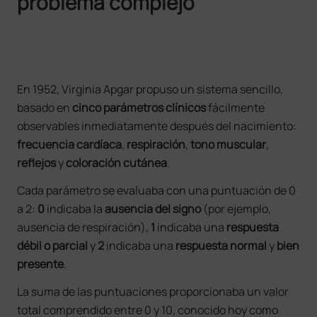
problema complejo
En 1952, Virginia Apgar propuso un sistema sencillo,
basado en
cinco parámetros clínicos
fácilmente
observables inmediatamente después del nacimiento:
frecuencia cardíaca
,
respiración
,
tono muscular
,
reflejos
y
coloración cutánea
.
Cada parámetro se evaluaba con una puntuación de 0
a 2:
0
indicaba la
ausencia del signo
(por ejemplo,
ausencia de respiración),
1
indicaba una
respuesta
débil
o
parcial
y
2
indicaba una
respuesta normal
y
bien
presente
.
La suma de las puntuaciones proporcionaba un valor
total comprendido entre 0 y 10, conocido hoy como