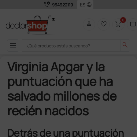
call_quality
language
934922119
0
person
favorite_border
shopping_cart
two_pager
menu
search
Virginia Apgar y la
puntuación que ha
salvado millones de
recién nacidos
Detrás de una puntuación