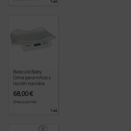
1 ud.
Báscula Baby
Gima para niños y
recién nacidos
68,00 €
(Precio sin IVA)
1 ud.