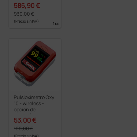
SpO2, FC, Nibp,
585,90 €
Resp, Temp
930,00 €
(Precio sin IVA)
1 ud.
Pulsioxímetro Oxy
10 - wireless -
opción de
medición con
53,00 €
sensores externos
100,00 €
(Precio sin IVA)