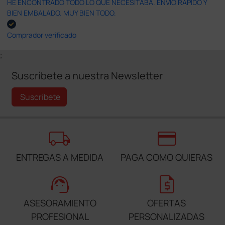
HE ENCONTRADO TODO LO QUE NECESITABA. ENVÍO RÁPIDO Y
BIEN EMBALADO. MUY BIEN TODO.
Comprador verificado
;
Suscríbete a nuestra Newsletter
Suscríbete
local_shipping
credit_card
ENTREGAS A MEDIDA
PAGA COMO QUIERAS
support_agent
request_quote
ASESORAMIENTO
OFERTAS
PROFESIONAL
PERSONALIZADAS