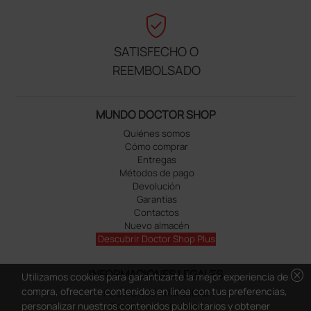
verified_user
SATISFECHO O
REEMBOLSADO
MUNDO DOCTOR SHOP
Quiénes somos
Cómo comprar
Entregas
Métodos de pago
Devolución
Garantías
Contactos
Nuevo almacén
Descubrir Doctor Shop Plus
cancel
INFORMACIONES LEGALES
Utilizamos cookies para garantizarte la mejor experiencia de
compra, ofrecerte contenidos en línea con tus preferencias,
POLÍTICA DE PRIVACIDAD
personalizar nuestros contenidos publicitarios y obtener
Condiciones de venta