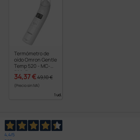
Termómetro de
oído Omron Gentle
Temp 520 - MC-
520-E
34,37 €
49,10 €
(Precio sin IVA)
1 ud.
4,4
/5