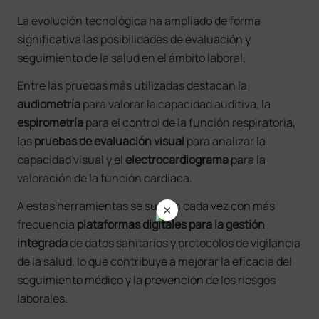
La evolución tecnológica ha ampliado de forma
significativa las posibilidades de evaluación y
seguimiento de la salud en el ámbito laboral.
Entre las pruebas más utilizadas destacan la
audiometría
para valorar la capacidad auditiva, la
espirometría
para el control de la función respiratoria,
las
pruebas de evaluación visual
para analizar la
capacidad visual y el
electrocardiograma
para la
valoración de la función cardíaca.
×
A estas herramientas se suman cada vez con más
frecuencia
plataformas digitales para la gestión
integrada
de datos sanitarios y protocolos de vigilancia
de la salud, lo que contribuye a mejorar la eficacia del
seguimiento médico y la prevención de los riesgos
laborales.