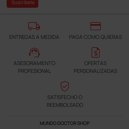
Suscríbete
local_shipping
credit_card
ENTREGAS A MEDIDA
PAGA COMO QUIERAS
support_agent
request_quote
ASESORAMIENTO
OFERTAS
PROFESIONAL
PERSONALIZADAS
verified_user
SATISFECHO O
REEMBOLSADO
MUNDO DOCTOR SHOP