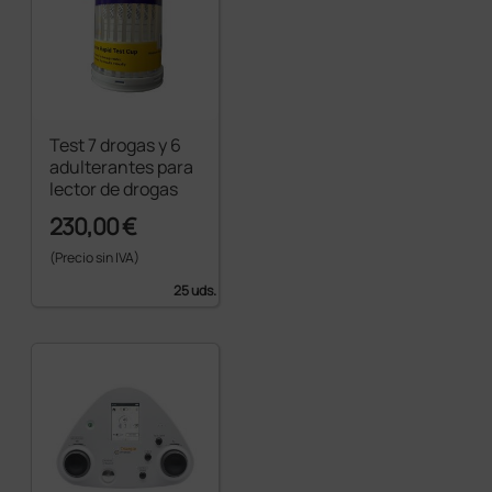
Test 7 drogas y 6
adulterantes para
lector de drogas
230,00 €
(Precio sin IVA)
25 uds.