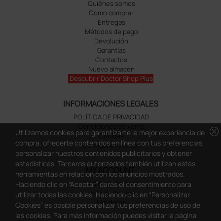
Quiénes somos
Cómo comprar
Entregas
Métodos de pago
Devolución
Garantías
Contactos
Nuevo almacén
Descubrir Doctor Shop Plus
INFORMACIONES LEGALES
POLÍTICA DE PRIVACIDAD
Condiciones de venta
cancel
Utilizamos cookies para garantizarte la mejor experiencia de
Cookies
compra, ofrecerte contenidos en línea con tus preferencias,
Configurar cookies
personalizar nuestros contenidos publicitarios y obtener
estadísticas. Terceros autorizados también utilizan estas
MY ACCOUNT
herramientas en relación con los anuncios mostrados.
Pedidos y Factura
Haciendo clic en “Aceptar” darás el consentimiento para
Lista de deseos
utilizar todas las cookies. Haciendo clic en “Personalizar
Mis datos
Cookies” es posible personalizar tus preferencias de uso de
las cookies. Para más información puedes visitar la página