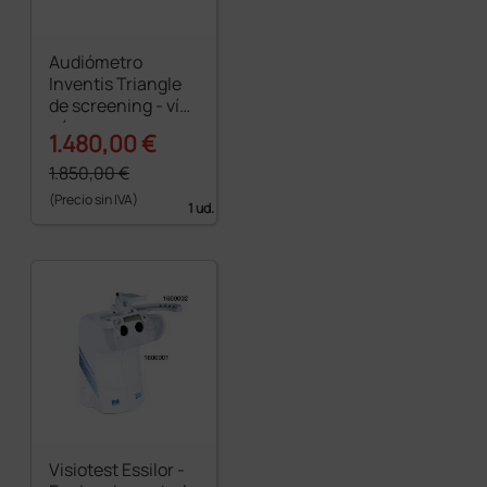
Audiómetro
Inventis Triangle
de screening - vía
aérea
1.480,00 €
1.850,00 €
(Precio sin IVA)
1 ud.
Visiotest Essilor -