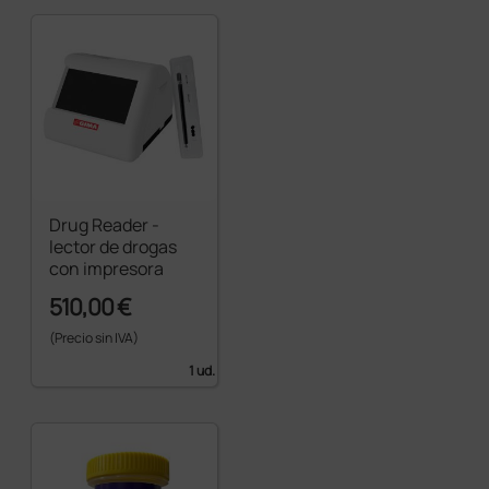
Drug Reader -
lector de drogas
con impresora
510,00 €
(Precio sin IVA)
1 ud.