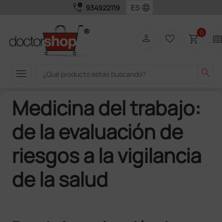
call_quality
language
934922119
0
person
favorite_border
shopping_cart
two_pag
menu
search
Medicina del trabajo:
de la evaluación de
riesgos a la vigilancia
de la salud