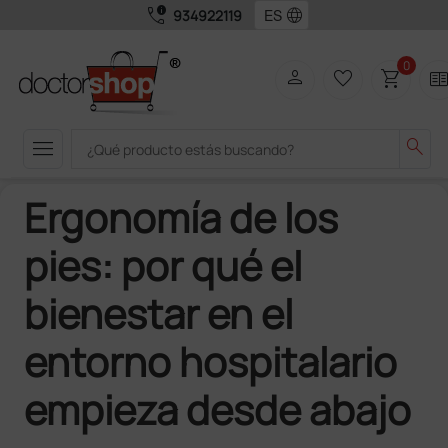
call_quality
language
934922119
0
person
favorite_border
shopping_cart
two_pag
menu
search
Ergonomía de los
pies: por qué el
bienestar en el
entorno hospitalario
empieza desde abajo