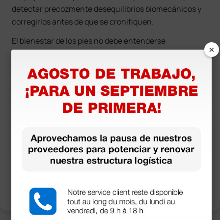
detectar precozmente desequilibrios biomecánicos y
corregirlos antes de que se cronifiquen.
El bienestar de los pies no debe entenderse
×
únicamente como una responsabilidad individual, sino
también
organizativa
. Las instituciones sanitarias
pueden desempeñar un papel activo promoviendo una
cultura de prevención y ergonomía.
Intervenciones sencillas, como la sensibilización del
personal y la formación en riesgos
musculoesqueléticos, pueden tener un impacto
significativo. Asimismo, la
planificación de turnos
y
pausas debería tener en cuenta la carga física,
favoreciendo tiempos adecuados de recuperación.
Áreas temáticas