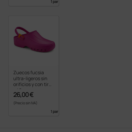
1 par
Zuecos fucsia
ultra-ligeros sin
orificios y con tira
- 40
26,00 €
(Precio sin IVA)
1 par