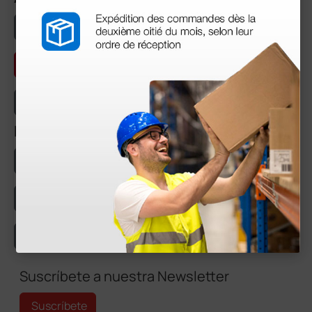
Curiosidades y artículos históricos
Artículos Especializados
Medicina para Todos
Temas de Actualidad
Etiquetas
Productos
Consulta médica
Cardiología
Cirugía
Equipos
Servicios
Ginecología
Urgencias
Pediatría
Suscríbete a nuestra Newsletter
Suscríbete