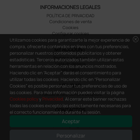
INFORMACIONES LEGALES
POLÍTICA DE PRIVACIDAD
Condiciones de venta
Cookies
Configurar cookies
cancel
Utilizamos cookies para garantizarte la mejor experiencia de
compra, ofrecerte contenidos en línea con tus preferencias,
MY ACCOUNT
personalizar nuestros contenidos publicitarios y obtener
Pedidos y Factura
estadísticas. Terceros autorizados también utilizan estas
Lista de deseos
herramientas en relación con los anuncios mostrados.
Mis datos
Haciendo clic en “Aceptar” darás el consentimiento para
utilizar todas las cookies. Haciendo clic en “Personalizar
UTILIDAD
Cookies” es posible personalizar tus preferencias de uso de
las cookies. Para más información puedes visitar la página
Pruebas antes, compra despues
Cookies policy
y
Privacidad
. Al cerrar este banner rechazas
todas las cookies excepto las estrictamente necesarias para
CONTACTOS
el correcto funcionamiento durante tu sesión.
Dirección
Aceptar
Doctor Shop España SL
Domicilio Social: Calle Muntaner, 305,
Personalizar
Pral. 2ª – 08021 Barcelona