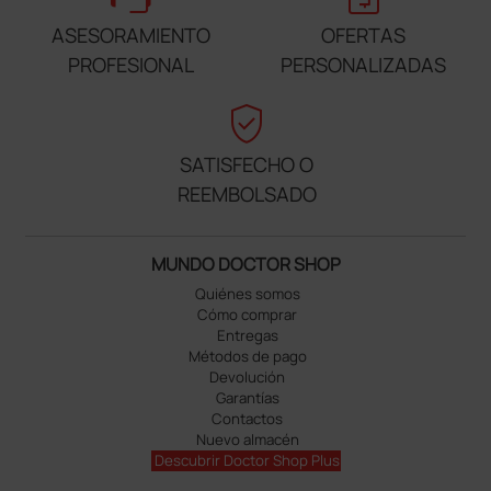
ASESORAMIENTO
OFERTAS
PROFESIONAL
PERSONALIZADAS
verified_user
SATISFECHO O
REEMBOLSADO
MUNDO DOCTOR SHOP
Quiénes somos
Cómo comprar
Entregas
Métodos de pago
Devolución
Garantías
Contactos
Nuevo almacén
Descubrir Doctor Shop Plus