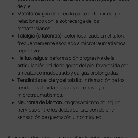
de pie.
Metatarsalgia:
dolor en la parte anterior del pie
relacionado con la sobrecarga de los
metatarsianos.
Talalgia (o talonitis):
dolor localizado en el talón,
frecuentemente asociado a microtraumatismos
repetitivos.
Hallux valgus:
deformación progresiva de la
articulación del dedo gordo del pie, favorecida por
un calzado inadecuado y cargas prolongadas.
Tendinitis del pie y del tobillo:
inflamación de los
tendones debida al estrés repetitivo y a
microtraumatismos.
Neuroma de Morton:
engrosamiento del tejido
nervioso entre los dedos del pie, con dolor y
sensación de quemazón u hormigueo.
Además de las afecciones locales, la sobrecarga podal