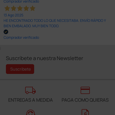
Comprador verificado
13 Ago 2025
HE ENCONTRADO TODO LO QUE NECESITABA. ENVÍO RÁPIDO Y
BIEN EMBALADO. MUY BIEN TODO.
Comprador verificado
;
Suscríbete a nuestra Newsletter
Suscríbete
local_shipping
credit_card
ENTREGAS A MEDIDA
PAGA COMO QUIERAS
support_agent
request_quote