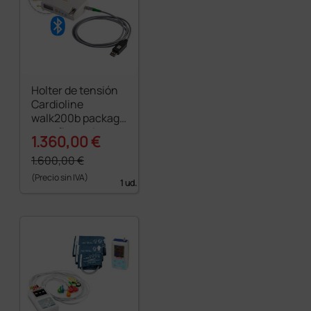
Holter de tensión
Cardioline
walk200b package
- configurado con
1.360,00 €
Bluetooth y USB
1.600,00 €
(Precio sin IVA)
1 ud.