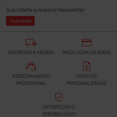
Suscríbete a nuestra Newsletter
Suscríbete
local_shipping
credit_card
ENTREGAS A MEDIDA
PAGA COMO QUIERAS
support_agent
request_quote
ASESORAMIENTO
OFERTAS
PROFESIONAL
PERSONALIZADAS
verified_user
SATISFECHO O
REEMBOLSADO