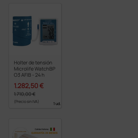
Holter de tensión
Microlife WatchBP
O3 AFIB - 24 h
1.282,50 €
1.710,00 €
(Precio sin IVA)
1 ud.