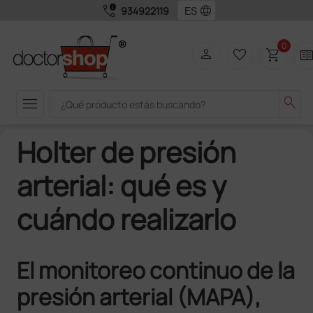
call_quality
language
934922119
0
person
favorite_border
shopping_cart
two_pag
menu
search
Holter de presión
arterial: qué es y
cuándo realizarlo
El monitoreo continuo de la
presión arterial (MAPA),