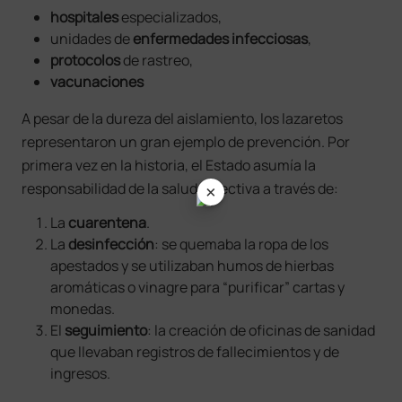
hospitales
especializados,
unidades de
enfermedades infecciosas
,
protocolos
de rastreo,
vacunaciones
A pesar de la dureza del aislamiento, los lazaretos
representaron un gran ejemplo de prevención. Por
primera vez en la historia, el Estado asumía la
×
responsabilidad de la salud colectiva a través de:
La
cuarentena
.
La
desinfección
: se quemaba la ropa de los
apestados y se utilizaban humos de hierbas
aromáticas o vinagre para “purificar” cartas y
monedas.
El
seguimiento
: la creación de oficinas de sanidad
que llevaban registros de fallecimientos y de
ingresos.