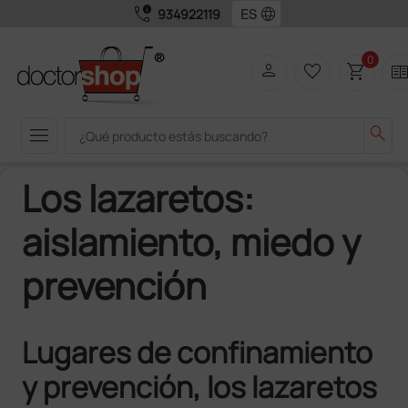
call_quality
language
934922119
0
person
favorite_border
shopping_cart
two_pag
menu
search
Los lazaretos:
aislamiento, miedo y
prevención
Lugares de confinamiento
y prevención, los lazaretos