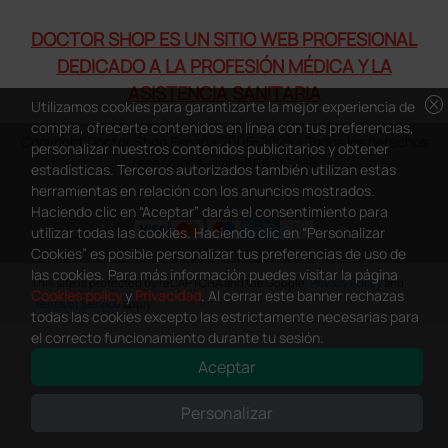
DOCTOR SHOP ES UN SITIO WEB PROFESIONAL
DEDICADO A LA PROFESIÓN MÉDICA Y LA
ASISTENCIA SANITARIA
cancel
Utilizamos cookies para garantizarte la mejor experiencia de
compra, ofrecerte contenidos en línea con tus preferencias,
Copyright Doctor Shop España 2005-2026 - Todos los derechos
personalizar nuestros contenidos publicitarios y obtener
reservados - NIF.: B66341298
estadísticas. Terceros autorizados también utilizan estas
herramientas en relación con los anuncios mostrados.
Haciendo clic en “Aceptar” darás el consentimiento para
utilizar todas las cookies. Haciendo clic en “Personalizar
Cookies” es posible personalizar tus preferencias de uso de
las cookies. Para más información puedes visitar la página
0
This site is protected by reCAPTCHA and the Google
Privacy Policy
and
Cookies policy
y
Privacidad
. Al cerrar este banner rechazas
Terms of Service
apply.
todas las cookies excepto las estrictamente necesarias para
el correcto funcionamiento durante tu sesión.
Aceptar
Personalizar