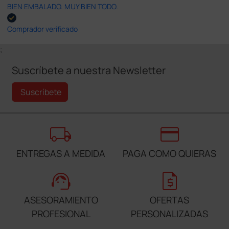
BIEN EMBALADO. MUY BIEN TODO.
Comprador verificado
;
Suscríbete a nuestra Newsletter
Suscríbete
local_shipping
credit_card
ENTREGAS A MEDIDA
PAGA COMO QUIERAS
support_agent
request_quote
ASESORAMIENTO
OFERTAS
PROFESIONAL
PERSONALIZADAS