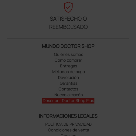
verified_user
SATISFECHO O
REEMBOLSADO
MUNDO DOCTOR SHOP
Quiénes somos
Cómo comprar
Entregas
Métodos de pago
Devolución
Garantías
Contactos
Nuevo almacén
Descubrir Doctor Shop Plus
INFORMACIONES LEGALES
POLÍTICA DE PRIVACIDAD
Condiciones de venta
Cookies