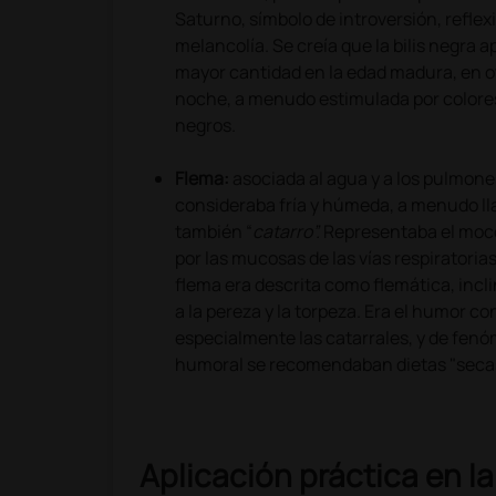
Saturno, símbolo de introversión, reflex
melancolía. Se creía que la bilis negra 
mayor cantidad en la edad madura, en o
noche, a menudo estimulada por colore
negros.
Flema:
asociada al agua y a los pulmone
consideraba fría y húmeda, a menudo l
también “
catarro”.
Representaba el moc
por las mucosas de las vías respiratoria
flema era descrita como flemática, incli
a la pereza y la torpeza. Era el humor c
especialmente las catarrales, y de fen
humoral se recomendaban dietas "secas
Aplicación práctica en l