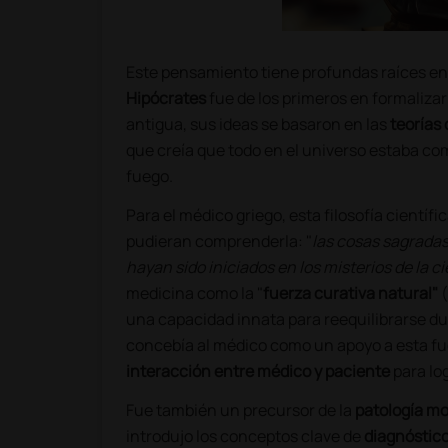
Este pensamiento tiene profundas raíces en
Hipócrates
fue de los primeros en formalizar
antigua, sus ideas se basaron en las
teorías 
que creía que todo en el universo estaba com
fuego.
Para el médico griego, esta filosofía científ
pudieran comprenderla: "
las cosas sagradas
hayan sido iniciados en los misterios de la ci
medicina como la "
fuerza curativa natural"
(
una capacidad innata para reequilibrarse 
concebía al médico como un apoyo a esta fue
interacción entre médico y paciente
para log
Fue también un precursor de la
patología m
introdujo los conceptos clave de
diagnóstico