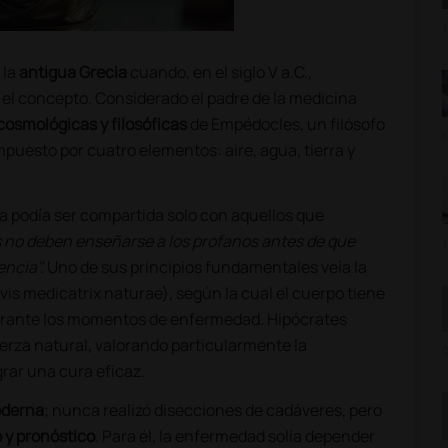
1
 la
antigua Grecia
cuando, en el siglo V a.C.,
 el concepto. Considerado el padre de la medicina
cosmológicas y filosóficas
de Empédocles, un filósofo
1
puesto por cuatro elementos: aire, agua, tierra y
ica podía ser compartida solo con aquellos que
 no deben enseñarse a los profanos antes de que
1
encia".
Uno de sus principios fundamentales veía la
vis medicatrix naturae), según la cual el cuerpo tiene
durante los momentos de enfermedad. Hipócrates
rza natural, valorando particularmente la
0
rar una cura eficaz.
oderna
; nunca realizó disecciones de cadáveres, pero
 y pronóstico
. Para él, la enfermedad solía depender