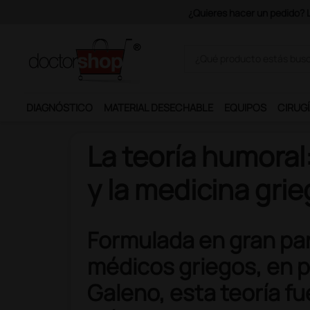
Únete al programa Ds Plus y p
DIAGNÓSTICO
MATERIAL DESECHABLE
EQUIPOS
CIRUGÍ
La teoría humoral
y la medicina gri
Formulada en gran par
médicos griegos, en p
Galeno, esta teoría fu