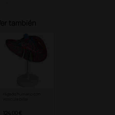
soluciones de desinfección
3 julio 2026
Ver también
Hígado humano con
vesícula biliar
124,00 €