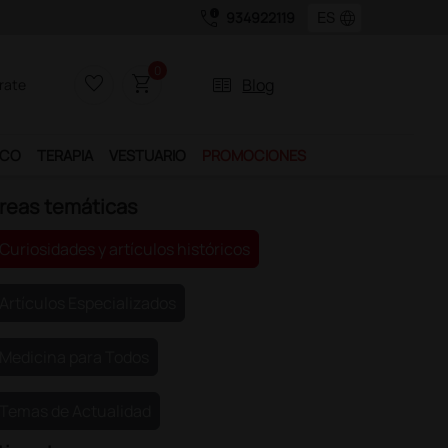
call_quality
language
934922119
0
favorite_border
shopping_cart
two_pager
Blog
rate
ICO
TERAPIA
VESTUARIO
PROMOCIONES
reas temáticas
Curiosidades y artículos históricos
Artículos Especializados
Medicina para Todos
Temas de Actualidad