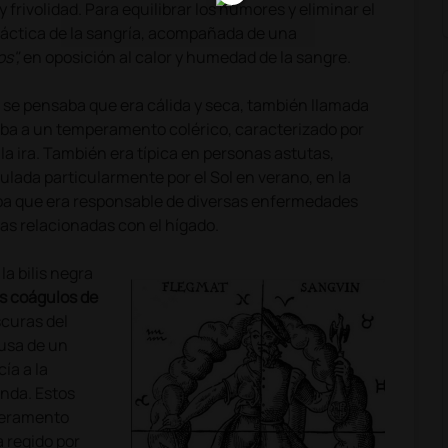
 frivolidad. Para equilibrar los humores y eliminar el
áctica de la sangría, acompañada de una
os",
en oposición al calor y humedad de la sangre.
do, se pensaba que era cálida y seca, también llamada
vaba a un temperamento colérico, caracterizado por
 la ira. También era típica en personas astutas,
ulada particularmente por el Sol en verano, en la
aba que era responsable de diversas enfermedades
as relacionadas con el hígado.
 la bilis negra
os coágulos de
scuras del
ausa de un
ía a la
unda. Estos
peramento
 regido por