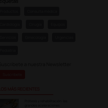
tiquetas
Productos
Consulta médica
Cardiología
Cirugía
Equipos
Servicios
Ginecología
Urgencias
Pediatría
Suscríbete a nuestra Newsletter
Suscríbete
LOS MÁS RECIENTES
Prótesis y rehabilitación: las
grandes aceleraciones