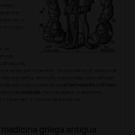
ividad y
aparecía en
toño y en la
s oscuros y
s, se
lamada
o producido
s y, a veces, por el cerebro. Una persona con exceso de
nada a la calma, lentitud y tranquilidad, pero también
onsiderado responsable de las
enfermedades crónicas
,
ómenos de
epilepsia
. Para recuperar el equilibrio
 y calientes" y cambios de ambiente.
a medicina griega antigua