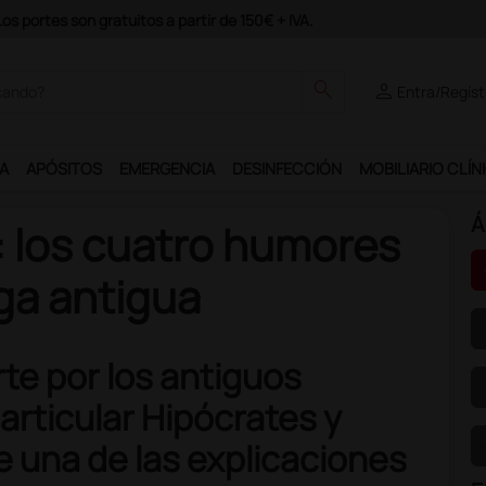
odrás disfrutar de muchos servicios exclusivos.
search
person
Entra/Regíst
A
APÓSITOS
EMERGENCIA
DESINFECCIÓN
MOBILIARIO CLÍN
Á
: los cuatro humores
ega antigua
te por los antiguos
articular Hipócrates y
e una de las explicaciones