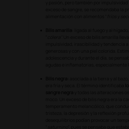
y pasión, pero también por impulsividad y
exceso de sangre, se recomendaba la pr
alimentación con alimentos "
fríos y sec
Bilis amarilla
: ligada al fuego y al híga
"
cólera".
Un exceso de bilis amarilla lle
impulsividad, irascibilidad y tendencia a
generosas y con una piel colorida. Estim
adolescencia y durante el día, se pens
agudas e inflamatorias, especialmente l
Bilis negra:
asociada a la tierra y al bazo,
era fría y seca. El término identificaba
l
sangre negra
y todas las alteraciones o
moco. Un exceso de bilis negra era la c
temperamento melancólico, que conduc
tristeza, la depresión y la reflexión prof
desequilibrios podían provocar un tem
“
saturnino
”, pues se pensaba que estaba