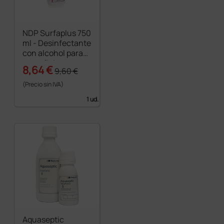
NDP Surfaplus 750
ml - Desinfectante
con alcohol para
superficies
8,64 €
9,60 €
(Precio sin IVA)
1 ud.
Aquaseptic