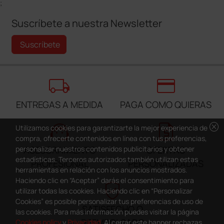
;
Suscríbete a nuestra Newsletter
Suscríbete
local_shipping
credit_card
ENTREGAS A MEDIDA
PAGA COMO QUIERAS
support_agent
request_quote
cancel
Utilizamos cookies para garantizarte la mejor experiencia de
compra, ofrecerte contenidos en línea con tus preferencias,
personalizar nuestros contenidos publicitarios y obtener
ASESORAMIENTO
OFERTAS
estadísticas. Terceros autorizados también utilizan estas
PROFESIONAL
PERSONALIZADAS
herramientas en relación con los anuncios mostrados.
Haciendo clic en “Aceptar” darás el consentimiento para
verified_user
utilizar todas las cookies. Haciendo clic en “Personalizar
Cookies” es posible personalizar tus preferencias de uso de
SATISFECHO O
las cookies. Para más información puedes visitar la página
REEMBOLSADO
Cookies policy
y
Privacidad
. Al cerrar este banner rechazas