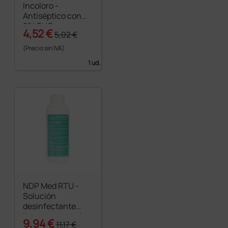
Incoloro -
Antiséptico con
2% CHG acuosa -
4,52 €
5,02 €
250 ml
(Precio sin IVA)
1 ud.
NDP Med RTU -
Solución
desinfectante
lista para uso - 1
9,94 €
11,17 €
litro