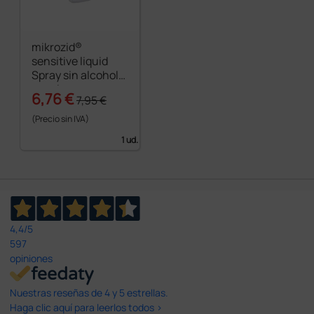
mikrozid®
sensitive liquid
Spray sin alcohol
para la
6,76 €
7,95 €
desinfección de
superficies
(Precio sin IVA)
1 ud.
4,4
/5
597
opiniones
Nuestras reseñas de 4 y 5 estrellas.
Haga clic aquí para leerlos todos >