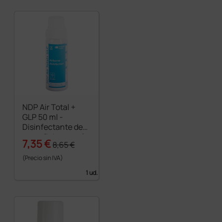
NDP Air Total +
GLP 50 ml -
Disinfectante de
superficies por vía
7,35 €
8,65 €
aérea
(Precio sin IVA)
1 ud.