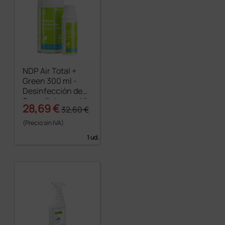
NDP Air Total +
Green 300 ml -
Desinfección de
Superficies por Vía
28,69 €
32,60 €
Aérea
(Precio sin IVA)
1 ud.