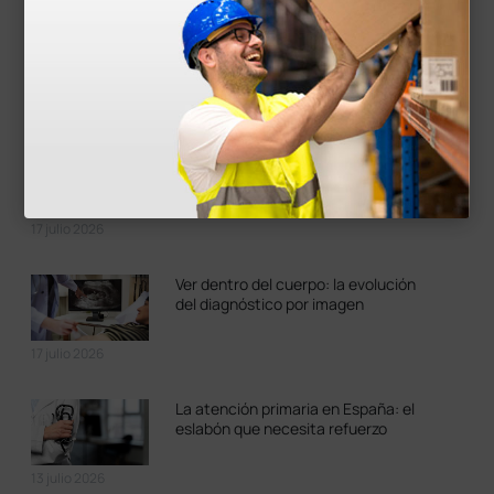
Suscríbete
LOS MÁS RECIENTES
Prótesis y rehabilitación: las grandes
aceleraciones bélicas
17 julio 2026
Ver dentro del cuerpo: la evolución
del diagnóstico por imagen
17 julio 2026
La atención primaria en España: el
eslabón que necesita refuerzo
13 julio 2026