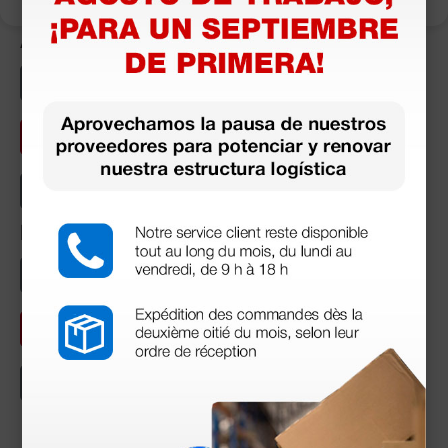
Áreas temáticas
Curiosidades y artículos históricos
Artículos Especializados
Medicina para Todos
Temas de Actualidad
Etiquetas
Productos
Consulta médica
Cardiología
Cirugía
Equipos
Servicios
Ginecología
Urgencias
Pediatría
Suscríbete a nuestra Newsletter