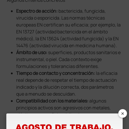
Algunos criterios concretos
Espectro de acción:
bactericida, fungicida,
virucida o esporicida. Las normas técnicas
europeas EN certifican su eficacia; por ejemplo, la
EN 13727 (actividad bactericida en el ámbito
médico), la EN 13624 (actividad fungicida) y la EN
14476 (actividad virucida en medicina humana).
Ámbito de uso:
superficies, productos sanitarios e
instrumental, o piel. Cada contexto exige
formulaciones y tolerancias diferentes.
Tiempo de contacto y concentración:
la eficacia
real depende de respetar el tiempo de actuación
indicado y la dilución correcta, dos parámetros
que a menudo se descuidan.
Compatibilidad con los materiales:
algunos
principios activos son agresivos con metales,
×
plásticos o superficies delicadas.