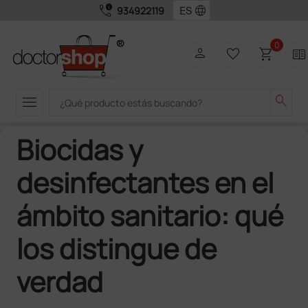
call_quality
language
934922119
0
person
favorite_border
shopping_cart
two_pager
menu
search
Biocidas y
desinfectantes en el
ámbito sanitario: qué
los distingue de
verdad